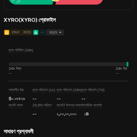
XYRO(XYRO) প্রোফাইল
র‍্যাঙ্ক
3001
--
বাড়ান
মূল্য পরিসীমা (24h)
24h নিম্ন
24h উচ্চ
--
--
সর্বকালীন উচ্চ
মূল্য পরিবর্তন (1h)
মূল্য পরিবর্তন (24h)
মূল্য পরিবর্তন (7d)
$০.০৮৪২৬
--
--
--
মার্কেট ক্যাপ
24 ঘন্টায় পরিমাণ
মার্কেটে উপলব্ধ সাপ্লাই
সর্বাধিক সাপ্লাই
--
২,০০,০০,০০০
১B
সাধারণ প্রশ্নাবলী