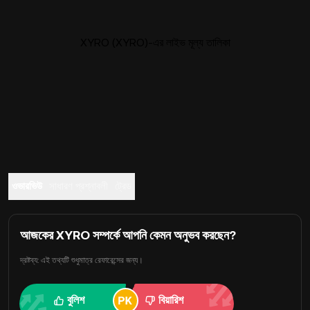
XYRO (XYRO)-এর লাইভ মূল্য তালিকা
ওভারভিউ
সাধারণ প্রশ্নাবলী
ট্রেড
আজকের XYRO সম্পর্কে আপনি কেমন অনুভব করছেন?
দ্রষ্টব্য: এই তথ্যটি শুধুমাত্র রেফারেন্সের জন্য।
বুলিশ
বিয়ারিশ