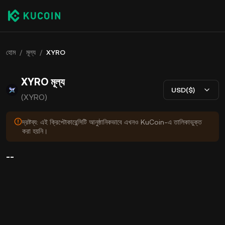
হোম
/
মূল্য
/
XYRO
XYRO মূল্য
USD($)
(XYRO)
দ্রষ্টব্য: এই ক্রিপ্টোকারেন্সিটি আনুষ্ঠানিকভাবে এখনও KuCoin-এ তালিকাভুক্ত
করা হয়নি।
--