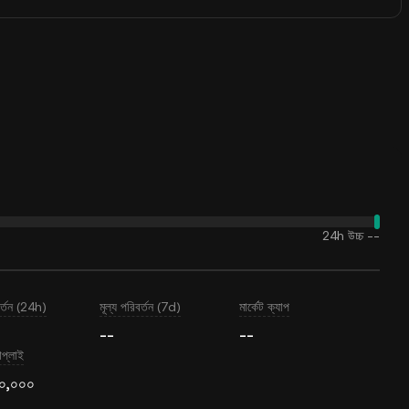
24h উচ্চ
--
বর্তন (24h)
মূল্য পরিবর্তন (7d)
মার্কেট ক্যাপ
--
--
াপ্লাই
০০,০০০