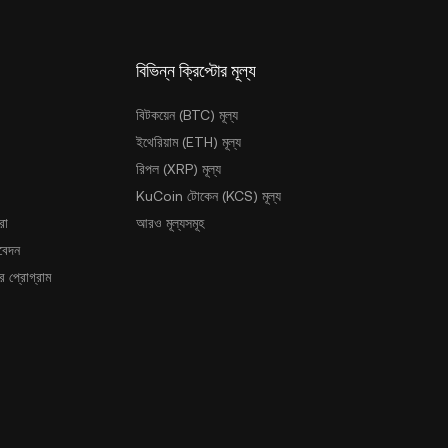
বিভিন্ন ক্রিপ্টোর মূল্য
বিটকয়েন (BTC) মূল্য
ইথেরিয়াম (ETH) মূল্য
রিপল (XRP) মূল্য
KuCoin টোকেন (KCS) মূল্য
রা
আরও মূল্যসমূহ
আবেদন
 প্রোগ্রাম