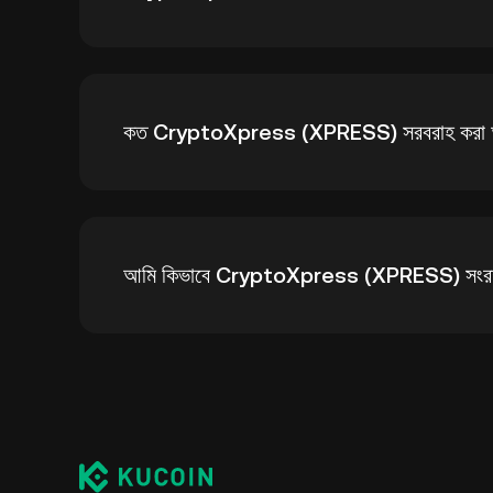
CryptoXpress (XPRESS)-এর সর্বকালের সর্বোচ্চ মূল্য হল $৭.
কত CryptoXpress (XPRESS) সরবরাহ করা
8 6, 2026 অনুযায়ী, বর্তমানে ৯৪,২৯,২১২ XPRESS-এর প্রচ
আমি কিভাবে CryptoXpress (XPRESS) সংরক
আপনি আপনার ব্যক্তিগত কীগুলি পরিচালনার বিষয়ে চিন্তা না করে একটি
CryptoXpress সংরক্ষণ করতে পারেন৷ আপনার XPRESS সঞ্চয় করার
ব্রাউজার, মোবাইল ডিভাইস বা ডেস্কটপে), একটি হার্ডওয়্যার ওয়ালেট,
করা অন্তর্ভুক্ত৷