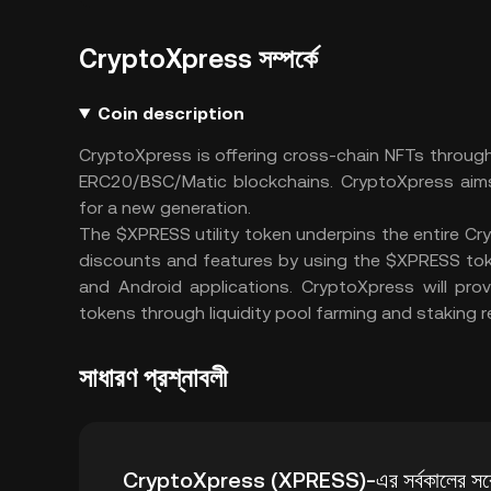
CryptoXpress সম্পর্কে
Coin description
CryptoXpress is offering cross-chain NFTs through
ERC20/BSC/Matic blockchains. CryptoXpress aims t
for a new generation.
The $XPRESS utility token underpins the entire Cry
discounts and features by using the $XPRESS tok
and Android applications. CryptoXpress will prov
tokens through liquidity pool farming and staking 
সাধারণ প্রশ্নাবলী
CryptoXpress (XPRESS)-এর সর্বকালের সর্বোচ