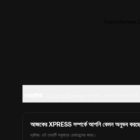
CryptoXpress (XP
ওভারভিউ
CryptoXpress সম্পর্কে
সাধারণ প্রশ্নাবলী
আজকের XPRESS সম্পর্কে আপনি কেমন অনুভব করছ
দ্রষ্টব্য: এই তথ্যটি শুধুমাত্র রেফারেন্সের জন্য।