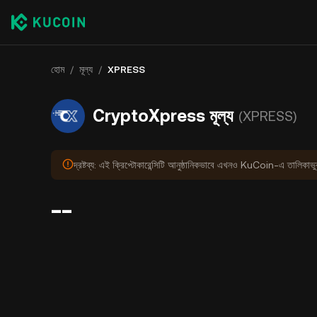
হোম
/
মূল্য
/
XPRESS
CryptoXpress মূল্য
(XPRESS)
দ্রষ্টব্য: এই ক্রিপ্টোকারেন্সিটি আনুষ্ঠানিকভাবে এখনও KuCoin-এ তালিকাভ
--