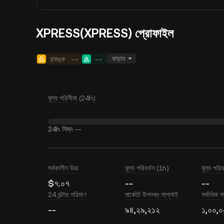
XPRESS(XPRESS) প্রোফাইল
বাড়ান
র‍্যাঙ্ক
--
--
মূল্য পরিসীমা (24h)
24h নিম্ন
--
সর্বকালীন উচ্চ
মূল্য পরিবর্তন (1h)
মূল্য পরি
$৭.০৭
--
--
24 ঘন্টায় পরিমাণ
মার্কেটে উপলব্ধ সাপ্লাই
সর্বাধিক স
--
৯৪,২৯,২১২
১,০০,