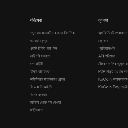
পরিষেবা
ব্যবসা
নতুন ব্যবহারকারীদের জন্য নির্দেশিকা
অ্যাফিলিয়েট প্রোগ্রাম
সহায়তা কেন্দ্র
ব্রোকার
একটি টিকিট জমা দিন
প্রতিষ্ঠানগুলি
কারিগরি সহায়তা
API পরিষেবা
বাগ বাউন্টি
টোকেন তালিকাভুক্ত ক
টিকিট যাচাইকরণ
P2P মার্চেন্ট হওয়ার 
অফিসিয়াল যাচাইকরণ কেন্দ্র
KuCoin অ্যাম্বাসেডর
ফি এবং ভিআইপি
KuCoin Pay মার্চেন্ট
বিশেষ ব্যবহার
তালিকা থেকে বাদ দেওয়া
সাইটম্যাপ