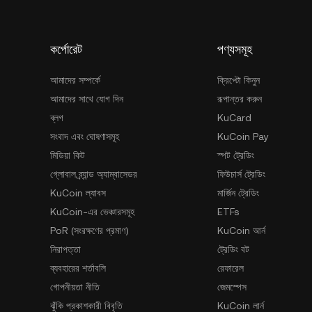
কর্পোরেট
পণ্যসমূহ
আমাদের সম্পর্কে
ক্রিপ্টো কিনুন
আমাদের সাথে যোগ দিন
রূপান্তর করুন
ব্লগ
KuCard
সংবাদ এবং ঘোষণাসমূহ
KuCoin Pay
মিডিয়া কিট
স্পট ট্রেডিং
গ্লোবাল ব্র্যান্ড অ্যাম্বাসেডর
ফিউচার্স ট্রেডিং
KuCoin ল্যাবস
মার্জিন ট্রেডিং
KuCoin-এর ভেঞ্চারসমূহ
ETFs
PoR (সংরক্ষণের প্রমাণ)
KuCoin আর্ন
নিরাপত্তা
ট্রেডিং বট
ব্যবহারের শর্তাবলি
রেফারেল
গোপনীয়তা নীতি
জেমস্পেস
ঝুঁকি প্রকাশকারী বিবৃতি
KuCoin লার্ন