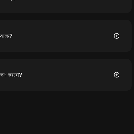
০৭। XPRESS-এর বর্তমান মূল্য সর্বকালের সর্বোচ্চ থেকে -- কমেছে৷
 আছে?
লন রয়েছে৷ XPRESS-র সর্বাধিক ১,০০,০০,০০০ সরবরাহ আছে।
্ষণ করবো?
 ক্রিপ্টোকারেন্সি এক্সচেঞ্জের কাস্টোডিয়াল ওয়ালেটে আপনার
 অন্যান্য উপায়গুলির মধ্যে একটি স্ব-কাস্টডি ওয়ালেট (একটি ওয়েব
 একটি তৃতীয় পক্ষের ক্রিপ্টো কাস্টডি পরিষেবা, বা একটি পেপার ওয়ালেট ব্যবহার