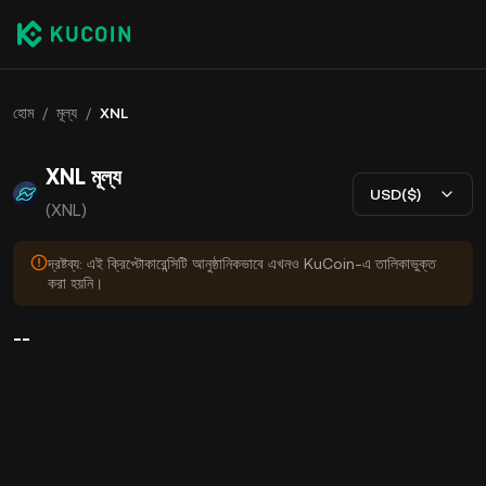
হোম
/
মূল্য
/
XNL
XNL মূল্য
USD($)
(XNL)
দ্রষ্টব্য: এই ক্রিপ্টোকারেন্সিটি আনুষ্ঠানিকভাবে এখনও KuCoin-এ তালিকাভুক্ত
করা হয়নি।
--