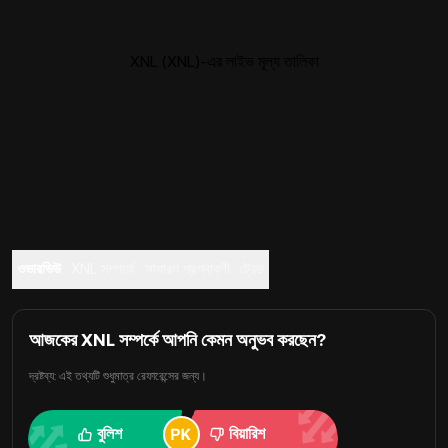
XNL (XNL)-এর লাইভ মূল্য তালিকা
ওভারভিউ
XNL সম্পর্কে
সাধারণ প্রশ্নাবলী
ট্রেড
আজকের XNL সম্পর্কে আপনি কেমন অনুভব করছেন?
দ্রষ্টব্য: এই তথ্যটি শুধুমাত্র রেফারেন্সের জন্য।
বুলিশ
বিয়ারিশ