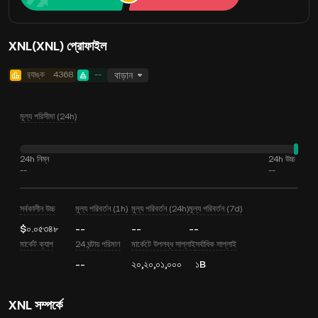
XNL(XNL) প্রোফাইল
র‍্যাঙ্ক
4368
--
বাড়ান
মূল্য পরিসীমা (24h)
24h নিম্ন
24h উচ্চ
--
--
সর্বকালীন উচ্চ
মূল্য পরিবর্তন (1h)
মূল্য পরিবর্তন (24h)
মূল্য পরিবর্তন (7d)
$০.০৫৩৪৮
--
--
--
মার্কেট ক্যাপ
24 ঘন্টায় পরিমাণ
মার্কেটে উপলব্ধ সাপ্লাই
সর্বাধিক সাপ্লাই
--
২০,২০,০১,০০০
১B
XNL সম্পর্কে