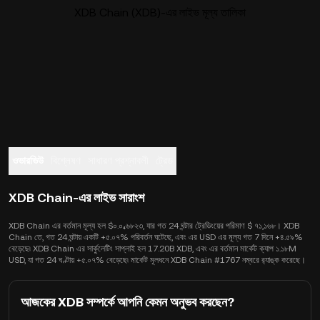
XDB Chain (XDB)-এর লাইভ মূল্য তালিকা
ওভারভিউ
বিশ্লেষণ
সাধারণ প্রশ্নাবলী
ট্রেড
XDB Chain-এর লাইভ সারাংশ
XDB Chain এর বর্তমান মূল্য হল $০.০₄৬৮২৩, যার গত 24 ঘন্টার ট্রেডিংয়ের পরিমাণ $ ৭১,১৬৮। XDB
Chain তে, গত 24 ঘন্টায় একটি +৫.০৭% পরিবর্তন ঘটেছে, এবং এর USD এর মূল্য গত 7 দিনে +৪.৫৯%
বেড়েছে৷ XDB Chain এর সার্কুলেটিং সাপ্লাই হল 17.20B XDB, এবং এর বর্তমান মার্কেট ক্যাপ ১.১৮M
USD, যা গত 24 ঘণ্টায় +৫.০৭% বেড়েছে৷ মার্কেট মূলধনে XDB Chain #1767 নম্বরে র‍্যাঙ্ক করেছে।
আজকের XDB সম্পর্কে আপনি কেমন অনুভব করছেন?