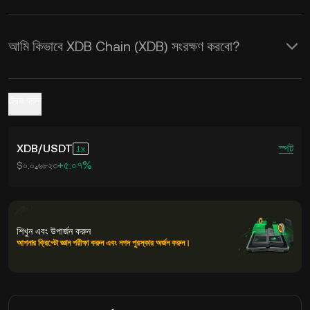
আমি কিভাবে XDB Chain (XDB) সংরক্ষণ করবো?
ট্রেড করুন
XDB
/
USDT
স্পট
1
+৫.০৭%
$০.০₄৬৮২৩
শিখুন এবং উপার্জন করুন
আপনার ক্রিপ্টো জ্ঞান পরীক্ষা করুন এবং নগদ পুরস্কার অর্জন করুন।