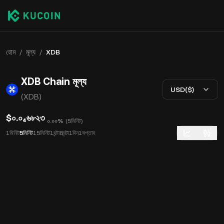
হোম
/
মূল্য
/
XDB
XDB Chain মূল্য
USD($)
(XDB)
$০.০₄৬৮২৩
০.০০%
(
5মিনিট
)
1মিনিট
5মিনিট
15মিনিট
1ঘন্টা
8ঘন্টা
1দিন
1সপ্তাহ