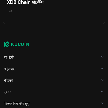
XDB Chain মার্কেটস
বট
কর্পোরেট
পণ্যসমূহ
পরিষেবা
ব্যবসা
বিভিন্ন ক্রিপ্টোর মূল্য