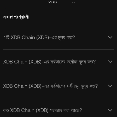
১৭.২B
--
সাধারণ প্রশ্নাবলী
1টি XDB Chain (XDB)-এর মূল্য কত?
KuCoin, XDB Chain (XDB)-এর জন্য রিয়েল-
টাইম USD মূল্য আপডেট প্রদান করে। XDB
XDB Chain (XDB)-এর সর্বকালের সর্বোচ্চ মূল্য কত?
Chain-এর মূল্য সরবরাহ এবং চাহিদা, সেইসাথে মার্কেট
সেন্টিমেন্ট দ্বারা প্রভাবিত হয়। রিয়েল-টাইম
XDB থেকে
USD
এক্সচেঞ্জ হারগুলি পেতে KuCoin ক্যালকুলেটর
XDB Chain (XDB)-এর সর্বকালের সর্বনিম্ন মূল্য কত?
ব্যবহার করুন।
কত XDB Chain (XDB) সরবরাহ করা আছে?