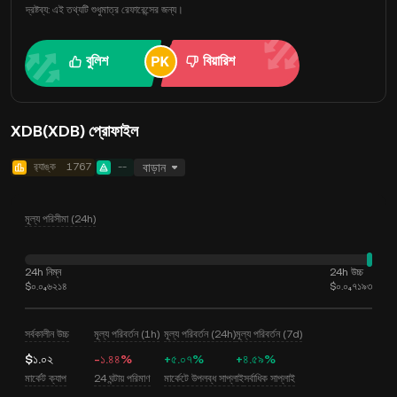
দ্রষ্টব্য: এই তথ্যটি শুধুমাত্র রেফারেন্সের জন্য।
বুলিশ
বিয়ারিশ
XDB(XDB) প্রোফাইল
র‍্যাঙ্ক
1767
--
বাড়ান
মূল্য পরিসীমা (24h)
24h নিম্ন
24h উচ্চ
$০.০₄৬২১৪
$০.০₄৭১৯৩
সর্বকালীন উচ্চ
মূল্য পরিবর্তন (1h)
মূল্য পরিবর্তন (24h)
মূল্য পরিবর্তন (7d)
$১.০২
-১.৪৪%
+৫.০৭%
+৪.৫৯%
মার্কেট ক্যাপ
24 ঘন্টায় পরিমাণ
মার্কেটে উপলব্ধ সাপ্লাই
সর্বাধিক সাপ্লাই