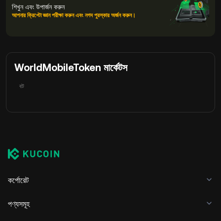
শিখুন এবং উপার্জন করুন
আপনার ক্রিপ্টো জ্ঞান পরীক্ষা করুন এবং নগদ পুরস্কার অর্জন করুন।
WorldMobileToken মার্কেটস
বট
কর্পোরেট
পণ্যসমূহ