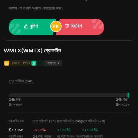
দ্রষ্টব্য: এই তথ্যটি শুধুমাত্র রেফারেন্সের জন্য।
বুলিশ
বিয়ারিশ
WMTX(WMTX) প্রোফাইল
র‍্যাঙ্ক
550
--
বাড়ান
মূল্য পরিসীমা (24h)
24h নিম্ন
24h উচ্চ
$০.০২৭৮৭
$০.০৩১৫৮
সর্বকালীন উচ্চ
মূল্য পরিবর্তন (1h)
মূল্য পরিবর্তন (24h)
মূল্য পরিবর্তন (7d)
$০.৯৭৯৫
-০.১৩%
+১.০৪%
+২১.৮৯%
মার্কেট ক্যাপ
24 ঘন্টায় পরিমাণ
মার্কেটে উপলব্ধ সাপ্লাই
সর্বাধিক সাপ্লাই