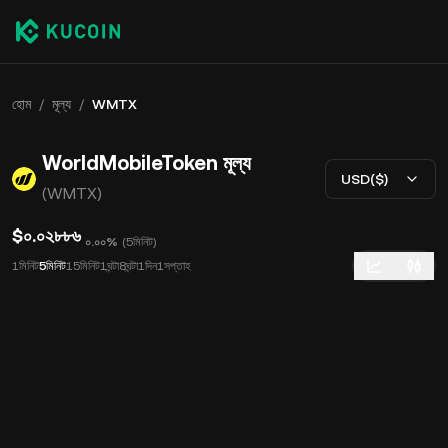
হোম
/
মূল্য
/
WMTX
WorldMobileToken মূল্য
USD($)
(WMTX)
$০.০২৮৮৬
০.০০%
(
5মিনিট
)
1মিনিট
5মিনিট
15মিনিট
1ঘন্টা
8ঘন্টা
1দিন
1সপ্তাহ