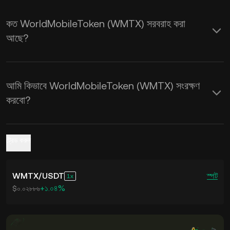
কত WorldMobileToken (WMTX) সরবরাহ করা
আছে?
আমি কিভাবে WorldMobileToken (WMTX) সংরক্ষণ
করবো?
ট্রেড করুন
WMTX
/
USDT
স্পট
1
+১.০৪%
$০.০২৮৮৬