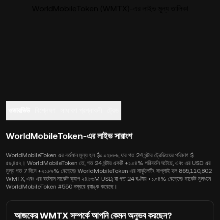
WorldMobileToken (WMTX)-এর লাইভ মূল্য তালিকা
ওভারভিউ
বিশ্লেষণ
সাধারণ প্রশ্নাবলী
ট্রেড
WorldMobileToken-এর লাইভ সারাংশ
WorldMobileToken এর বর্তমান মূল্য হল $০.০২৮৮৬, যার গত 24 ঘন্টার ট্রেডিংয়ের পরিমাণ $
৫৯,৪৫২। WorldMobileToken তে, গত 24 ঘন্টায় একটি +১.০৪% পরিবর্তন ঘটেছে, এবং এর USD এর
মূল্য গত 7 দিনে +২১.৮৯% বেড়েছে৷ WorldMobileToken এর সার্কুলেটিং সাপ্লাই হল 865,110,802
WMTX, এবং এর বর্তমান মার্কেট ক্যাপ ২৪.৮৬M USD, যা গত 24 ঘণ্টায় +১.০৪% বেড়েছে৷ মার্কেট মূলধনে
WorldMobileToken #550 নম্বরে র‍্যাঙ্ক করেছে।
আজকের WMTX সম্পর্কে আপনি কেমন অনুভব করছেন?