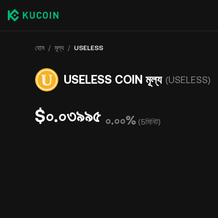
হোম
/
মূল্য
/
USELESS
USELESS COIN মূল্য
(USELESS)
$০.০৩৯৯৫
০.০০%
(
5মিনিট
)