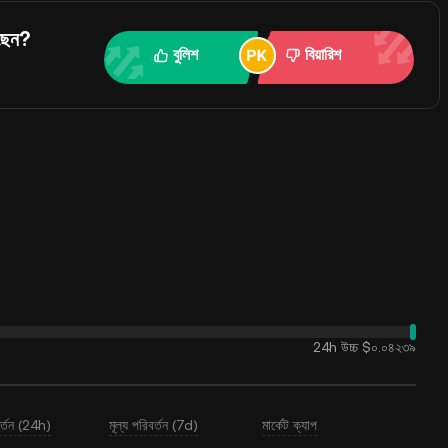
ছেন?
বুলিশ
বিয়ারিশ
24h উচ্চ
$০.০৪২৩৯
বর্তন (24h)
মূল্য পরিবর্তন (7d)
মার্কেট ক্যাপ