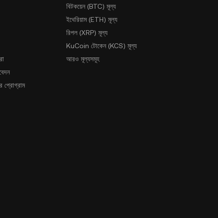
বিটকয়েন (BTC) মূল্য
ইথেরিয়াম (ETH) মূল্য
রিপল (XRP) মূল্য
KuCoin টোকেন (KCS) মূল্য
রা
আরও মূল্যসমূহ
আবেদন
 প্রোগ্রাম