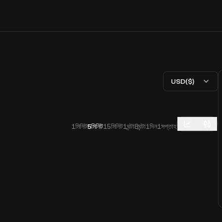
USD($)
1মিনিট
5মিনিট
15মিনিট
1ঘন্টা
8ঘন্টা
1দিন
1সপ্তাহ