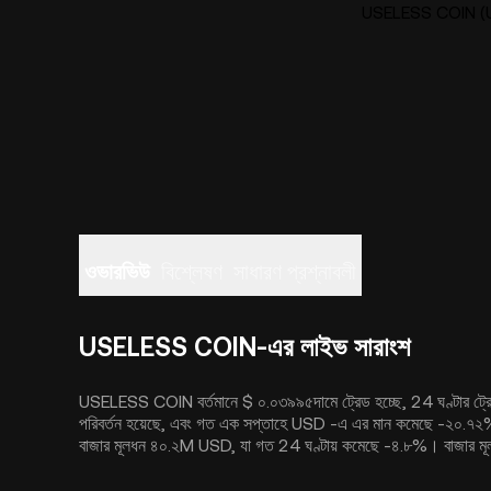
USELESS COIN (US
ওভারভিউ
বিশ্লেষণ
সাধারণ প্রশ্নাবলী
USELESS COIN-এর লাইভ সারাংশ
USELESS COIN বর্তমানে $ ০.০৩৯৯৫দামে ট্রেড হচ্ছে, 24 ঘণ্টার 
পরিবর্তন হয়েছে, এবং গত এক সপ্তাহে USD -এ এর মান কমেছে -২
বাজার মূলধন ৪০.২M USD, যা গত 24 ঘণ্টায় কমেছে -৪.৮%। বাজার ম