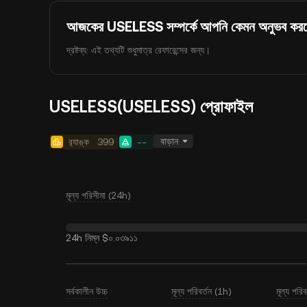
আজকের USELESS সম্পর্কে আপনি কেমন অনুভব কর
দ্রষ্টব্য: এই তথ্যটি শুধুমাত্র রেফারেন্সের জন্য।
USELESS(USELESS) প্রোফাইল
বাড়ান
র‍্যাঙ্ক
399
--
মূল্য পরিসীমা (24h)
24h নিম্ন
$০.০৩৯১১
সর্বকালীন উচ্চ
মূল্য পরিবর্তন (1h)
মূল্য পরি