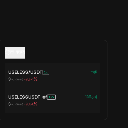
ট্রেড করুন
USELESS
/
USDT
স্পট
1
-৪.৮০%
$০.০৩৯৯৫
USELESSUSDT পার্প
ফিউচার্স
12
-৪.৬২%
$০.০৩৯৯৫