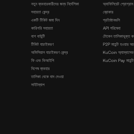
নতুন ব্যবহারকারীদের জন্য নির্দেশিকা
অ্যাফিলিয়েট প্রোগ্রাম
সহায়তা কেন্দ্র
ব্রোকার
একটি টিকিট জমা দিন
প্রতিষ্ঠানগুলি
কারিগরি সহায়তা
API পরিষেবা
বাগ বাউন্টি
টোকেন তালিকাভুক্ত ক
টিকিট যাচাইকরণ
P2P মার্চেন্ট হওয়ার 
অফিসিয়াল যাচাইকরণ কেন্দ্র
KuCoin অ্যাম্বাসেডর
ফি এবং ভিআইপি
KuCoin Pay মার্চেন্ট
বিশেষ ব্যবহার
তালিকা থেকে বাদ দেওয়া
সাইটম্যাপ