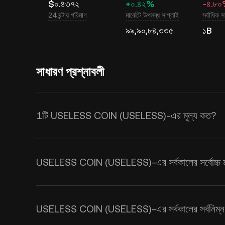
$০.৪৩৭২
+০.৪২%
-৪.৮
24 ঘন্টায় পরিমাণ
মার্কেটে উপলব্ধ সাপ্লাই
সর্বাধিক স
৯৯,৯০,৮৪,৩৩৫
১B
সাধারণ প্রশ্নাবলী
1টি USELESS COIN (USELESS)-এর মূল্য কত?
KuCoin, USELESS COIN (USELESS)-এর জন
USELESS COIN-এর মূল্য সরবরাহ এবং চাহিদা, সেই
USELESS COIN (USELESS)-এর সর্বকালের সর্বোচ্চ ম
টাইম
USELESS থেকে USD
এক্সচেঞ্জ হারগু
USELESS COIN (USELESS)-এর সর্বকালের সর্বনিম্ন 