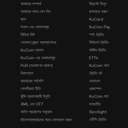
আমাদের সম্পর্কে
ক্রিপ্টো কিনুন
আমাদের সাথে যোগ দিন
রূপান্তর করুন
ব্লগ
KuCard
সংবাদ এবং ঘোষণাসমূহ
KuCoin Pay
মিডিয়া কিট
স্পট ট্রেডিং
গ্লোবাল ব্র্যান্ড অ্যাম্বাসেডর
ফিউচার্স ট্রেডিং
KuCoin ল্যাবস
মার্জিন ট্রেডিং
KuCoin-এর ভেঞ্চারসমূহ
ETFs
PoR (সংরক্ষণের প্রমাণ)
KuCoin আর্ন
নিরাপত্তা
ট্রেডিং বট
ব্যবহারের শর্তাবলি
রেফারেল
গোপনীয়তা নীতি
জেমস্পেস
ঝুঁকি প্রকাশকারী বিবৃতি
KuCoin লার্ন
AML এবং CFT
কনভার্টার
আইন প্রয়োগের অনুরোধ
Spotlight
ওটিসি ট্রেডিং
হুইসেলব্লোয়ারদের সাথে যোগাযোগ করুন