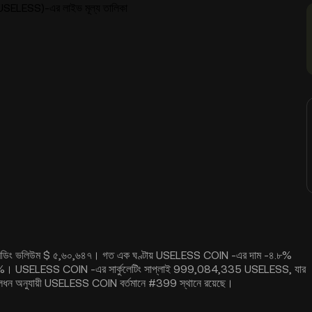
ELESS)-এর লাইভ মূল্য তালিকা
ট্রেডিং ভলিউম $ ৫,৬০,৬৪৭। গত এক ঘণ্টায় USELESS COIN -এর দাম -৪.৮%
০.৭২%। USELESS COIN -এর সার্কুলেটিং সাপ্লাই 999,084,335 USELESS, যার
ূলধন অনুযায়ী USELESS COIN বর্তমানে #399 স্থানে রয়েছে।