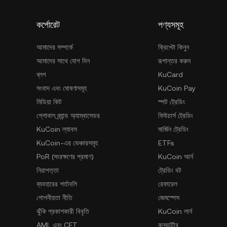
কর্পোরেট
পণ্যসমূহ
আমাদের সম্পর্কে
ক্রিপ্টো কিনুন
আমাদের সাথে যোগ দিন
রূপান্তর করুন
ব্লগ
KuCard
সংবাদ এবং ঘোষণাসমূহ
KuCoin Pay
মিডিয়া কিট
স্পট ট্রেডিং
গ্লোবাল ব্র্যান্ড অ্যাম্বাসেডর
ফিউচার্স ট্রেডিং
KuCoin ল্যাবস
মার্জিন ট্রেডিং
KuCoin-এর ভেঞ্চারসমূহ
ETFs
PoR (সংরক্ষণের প্রমাণ)
KuCoin আর্ন
নিরাপত্তা
ট্রেডিং বট
ব্যবহারের শর্তাবলি
রেফারেল
গোপনীয়তা নীতি
জেমস্পেস
ঝুঁকি প্রকাশকারী বিবৃতি
KuCoin লার্ন
AML এবং CFT
কনভার্টার