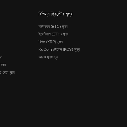
বিভিন্ন ক্রিপ্টোর মূল্য
বিটকয়েন (BTC) মূল্য
ইথেরিয়াম (ETH) মূল্য
রিপল (XRP) মূল্য
KuCoin টোকেন (KCS) মূল্য
রা
আরও মূল্যসমূহ
আবেদন
 প্রোগ্রাম