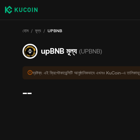
হোম
/
মূল্য
/
UPBNB
upBNB মূল্য
(UPBNB)
দ্রষ্টব্য: এই ক্রিপ্টোকারেন্সিটি আনুষ্ঠানিকভাবে এখনও KuCoin-এ তালিকাভ
--