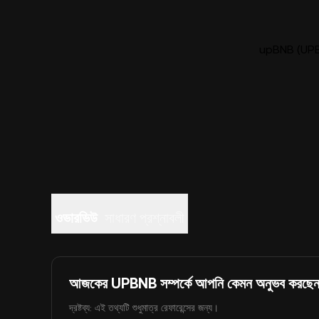
upBNB (UPBNB
ওভারভিউ
সাধারণ প্রশ্নাবলী
আজকের UPBNB সম্পর্কে আপনি কেমন অনুভব করছে
দ্রষ্টব্য: এই তথ্যটি শুধুমাত্র রেফারেন্সের জন্য।