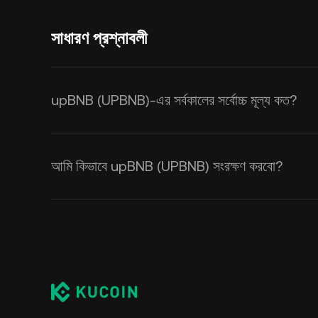
সাধারণ প্রশ্নাবলী
upBNB (UPBNB)-এর সর্বকালের সর্বোচ্চ মূল্য কত?
আমি কিভাবে upBNB (UPBNB) সংরক্ষণ করবো?