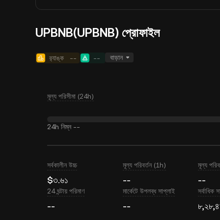
UPBNB(UPBNB) প্রোফাইল
বাড়ান
র‍্যাঙ্ক
--
--
মূল্য পরিসীমা (24h)
24h নিম্ন
--
সর্বকালীন উচ্চ
মূল্য পরিবর্তন (1h)
মূল্য পরি
$৩.৬১
--
--
24 ঘন্টায় পরিমাণ
মার্কেটে উপলব্ধ সাপ্লাই
সর্বাধিক স
--
--
৮,২৮,