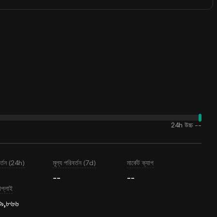
24h উচ্চ
--
বর্তন (24h)
মূল্য পরিবর্তন (7d)
মার্কেট ক্যাপ
--
--
াপ্লাই
৪৯,৮৬৬