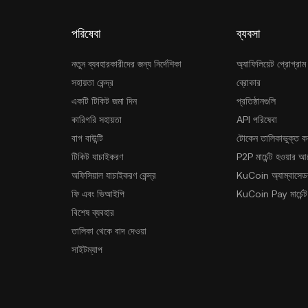
পরিষেবা
ব্যবসা
নতুন ব্যবহারকারীদের জন্য নির্দেশিকা
অ্যাফিলিয়েট প্রোগ্রাম
সহায়তা কেন্দ্র
ব্রোকার
একটি টিকিট জমা দিন
প্রতিষ্ঠানগুলি
কারিগরি সহায়তা
API পরিষেবা
বাগ বাউন্টি
টোকেন তালিকাভুক্ত ক
টিকিট যাচাইকরণ
P2P মার্চেন্ট হওয়ার 
অফিসিয়াল যাচাইকরণ কেন্দ্র
KuCoin অ্যাম্বাসেডর
ফি এবং ভিআইপি
KuCoin Pay মার্চেন্ট
বিশেষ ব্যবহার
তালিকা থেকে বাদ দেওয়া
সাইটম্যাপ