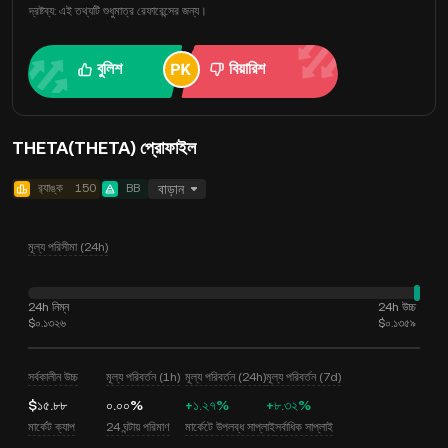
দ্রষ্টব্য: এই তথ্যটি শুধুমাত্র রেফারেন্সের জন্য।
বুলিশ
বিয়ারিশ
THETA(THETA) প্রোফাইল
র‍্যাঙ্ক
150
BB
বাড়ান
মূল্য পরিসীমা (24h)
24h নিম্ন
24h উচ্চ
$০.১৩২৬
$০.১৩৫৯
সর্বকালীন উচ্চ
মূল্য পরিবর্তন (1h)
মূল্য পরিবর্তন (24h)
মূল্য পরিবর্তন (7d)
$১৫.৮৮
০.০০%
+১.২৭%
+৮.৩২%
মার্কেট ক্যাপ
24 ঘন্টায় পরিমাণ
মার্কেটে উপলব্ধ সাপ্লাই
সর্বাধিক সাপ্লাই