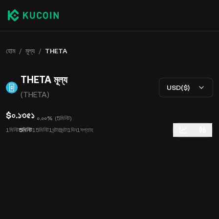
হোম
/
মূল্য
/
THETA
THETA মূল্য
USD($)
(THETA)
$০.১৩৫১
০.০০%
(
5মিনিট
)
1মিনিট
5মিনিট
15মিনিট
1ঘন্টা
8ঘন্টা
1দিন
1সপ্তাহ