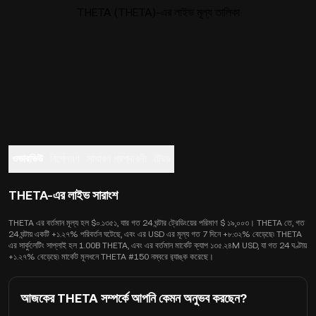
THETA (THETA)-এর লাইভ মূল্য তালিকা
ওভারভিউ
বিশ্লেষণ
সাধারণ প্রশ্নাবলী
ট্রেড
THETA-এর লাইভ সারাংশ
THETA এর বর্তমান মূল্য হল $০.১৩৫১, যার গত 24 ঘন্টার ট্রেডিংয়ের পরিমাণ $ ১৯,০০৩। THETA তে, গত
24 ঘন্টায় একটি +১.২৭% পরিবর্তন ঘটেছে, এবং এর USD এর মূল্য গত 7 দিনে +৮.৩২% বেড়েছে৷ THETA
এর সার্কুলেটিং সাপ্লাই হল 1.00B THETA, এবং এর বর্তমান মার্কেট ক্যাপ ১৩৫.২৪M USD, যা গত 24 ঘণ্টায়
+১.২৭% বেড়েছে৷ মার্কেট মূলধনে THETA #150 নম্বরে র‍্যাঙ্ক করেছে।
আজকের THETA সম্পর্কে আপনি কেমন অনুভব করছেন?