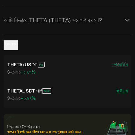
আমি কিভাবে THETA (THETA) সংরক্ষণ করবো?
ট্রেড করুন
THETA
/
USDT
স্পট
মার্জিন
5
+১.২৭%
$০.১৩৫১
THETAUSDT পার্প
ফিউচার্স
50
+০.৬৭%
$০.১৩৫১
শিখুন এবং উপার্জন করুন
আপনার ক্রিপ্টো জ্ঞান পরীক্ষা করুন এবং নগদ পুরস্কার অর্জন করুন।