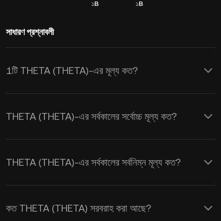
১B
১B
সাধারণ প্রশ্নাবলী
1টি THETA (THETA)-এর মূল্য কত?
KuCoin, THETA (THETA)-এর জন্য রিয়েল-
টাইম USD মূল্য আপডেট প্রদান করে। THETA-এর
THETA (THETA)-এর সর্বকালের সর্বোচ্চ মূল্য কত?
মূল্য সরবরাহ এবং চাহিদা, সেইসাথে মার্কেট সেন্টিমেন্ট
দ্বারা প্রভাবিত হয়। রিয়েল-টাইম
THETA থেকে
USD
এক্সচেঞ্জ হারগুলি পেতে KuCoin ক্যালকুলেটর
THETA (THETA)-এর সর্বকালের সর্বনিম্ন মূল্য কত?
ব্যবহার করুন।
কত THETA (THETA) সরবরাহ করা আছে?