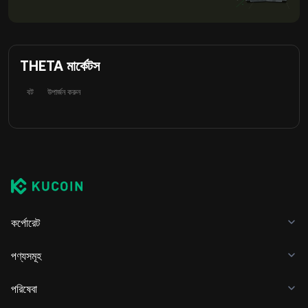
THETA মার্কেটস
বট
উপার্জন করুন
কর্পোরেট
পণ্যসমূহ
পরিষেবা