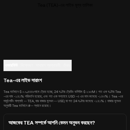
Tea (TEA)-এর লাইভ মূল্য তালিকা
ওভারভিউ
বিশ্লেষণ
সাধারণ প্রশ্নাবলী
ট্রেড
Tea-এর লাইভ সারাংশ
Tea বর্তমানে $ ০.০₄৪৪৪৮দামে ট্রেড হচ্ছে, 24 ঘণ্টার ট্রেডিং ভলিউম $ ২.৯৫M। গত এক ঘণ্টায় Tea
-এর দাম -১.৪১% পরিবর্তন হয়েছে, এবং গত এক সপ্তাহে USD -এ এর মান কমেছে -১.৪৩%। Tea -এর
সার্কুলেটিং সাপ্লাই -- TEA, যার বাজার মূলধন -- USD, যা গত 24 ঘণ্টায় কমেছে -১.৪১%। বাজার মূলধন
অনুযায়ী Tea বর্তমানে #-- স্থানে রয়েছে।
আজকের TEA সম্পর্কে আপনি কেমন অনুভব করছেন?