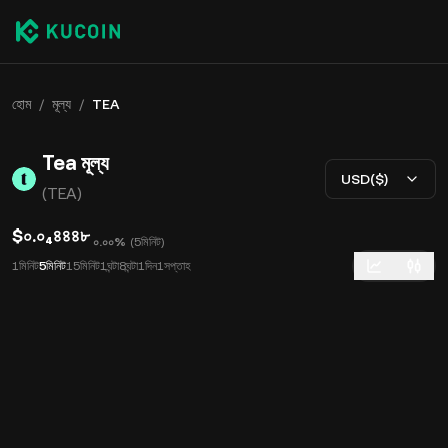
হোম
/
মূল্য
/
TEA
Tea মূল্য
USD($)
(TEA)
$০.০₄৪৪৪৮
০.০০%
(
5মিনিট
)
1মিনিট
5মিনিট
15মিনিট
1ঘন্টা
8ঘন্টা
1দিন
1সপ্তাহ