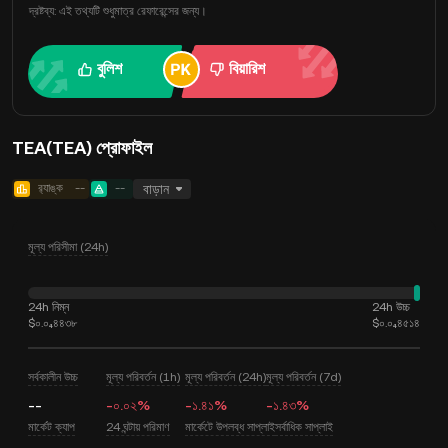
দ্রষ্টব্য: এই তথ্যটি শুধুমাত্র রেফারেন্সের জন্য।
বুলিশ
বিয়ারিশ
TEA(TEA) প্রোফাইল
র‍্যাঙ্ক
--
--
বাড়ান
মূল্য পরিসীমা (24h)
24h নিম্ন
24h উচ্চ
$০.০₄৪৪৩৮
$০.০₄৪৫১৪
সর্বকালীন উচ্চ
মূল্য পরিবর্তন (1h)
মূল্য পরিবর্তন (24h)
মূল্য পরিবর্তন (7d)
--
-০.০২%
-১.৪১%
-১.৪৩%
মার্কেট ক্যাপ
24 ঘন্টায় পরিমাণ
মার্কেটে উপলব্ধ সাপ্লাই
সর্বাধিক সাপ্লাই