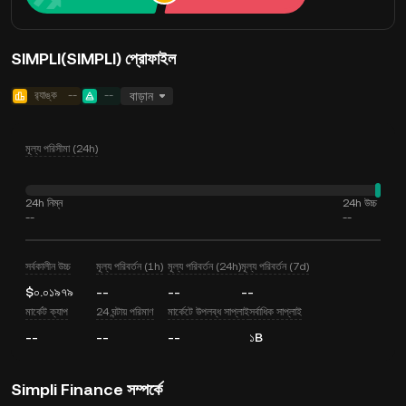
SIMPLI(SIMPLI) প্রোফাইল
র‍্যাঙ্ক
--
--
বাড়ান
মূল্য পরিসীমা (24h)
24h নিম্ন
24h উচ্চ
--
--
সর্বকালীন উচ্চ
মূল্য পরিবর্তন (1h)
মূল্য পরিবর্তন (24h)
মূল্য পরিবর্তন (7d)
$০.০১৯৭৯
--
--
--
মার্কেট ক্যাপ
24 ঘন্টায় পরিমাণ
মার্কেটে উপলব্ধ সাপ্লাই
সর্বাধিক সাপ্লাই
--
--
--
১B
Simpli Finance সম্পর্কে