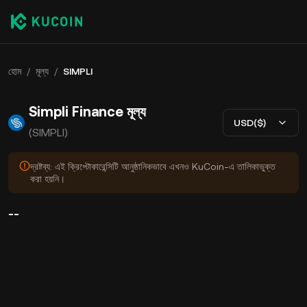
হোম
/
মূল্য
/
SIMPLI
Simpli Finance মূল্য
USD($)
(SIMPLI)
দ্রষ্টব্য: এই ক্রিপ্টোকারেন্সিটি আনুষ্ঠানিকভাবে এখনও KuCoin-এ তালিকাভুক্ত
করা হয়নি।
--