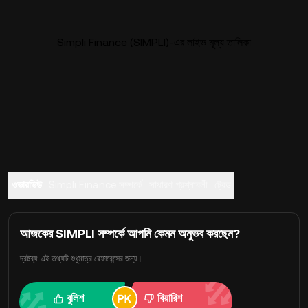
Simpli Finance (SIMPLI)-এর লাইভ মূল্য তালিকা
ওভারভিউ
Simpli Finance সম্পর্কে
সাধারণ প্রশ্নাবলী
ট্রেড
আজকের SIMPLI সম্পর্কে আপনি কেমন অনুভব করছেন?
দ্রষ্টব্য: এই তথ্যটি শুধুমাত্র রেফারেন্সের জন্য।
বুলিশ
বিয়ারিশ