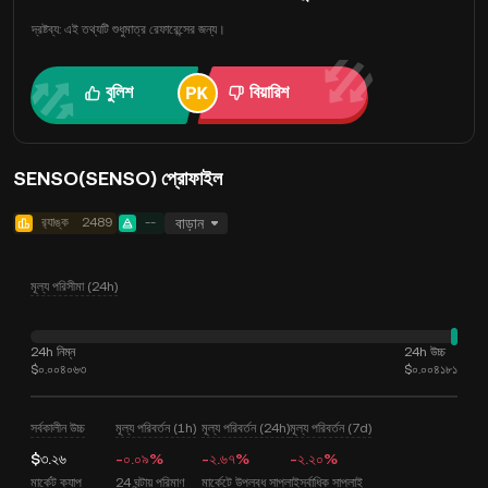
দ্রষ্টব্য: এই তথ্যটি শুধুমাত্র রেফারেন্সের জন্য।
বুলিশ
বিয়ারিশ
SENSO(SENSO) প্রোফাইল
র‍্যাঙ্ক
2489
--
বাড়ান
মূল্য পরিসীমা (24h)
24h নিম্ন
24h উচ্চ
$০.০০৪০৬৩
$০.০০৪১৮১
সর্বকালীন উচ্চ
মূল্য পরিবর্তন (1h)
মূল্য পরিবর্তন (24h)
মূল্য পরিবর্তন (7d)
$৩.২৬
-০.০৯%
-২.৬৭%
-২.২০%
মার্কেট ক্যাপ
24 ঘন্টায় পরিমাণ
মার্কেটে উপলব্ধ সাপ্লাই
সর্বাধিক সাপ্লাই