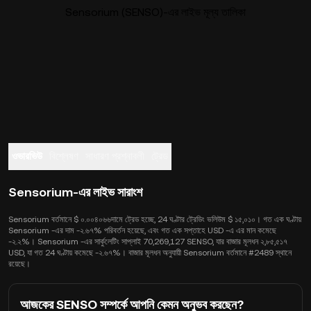
Sensorium (SENSO)-এর লাইভ মূল্য তালিকা
ওভারভিউ
বিশ্লেষণ
সাধারণ প্রশ্নাবলী
ট্রেড
Sensorium-এর লাইভ সারাংশ
Sensorium বর্তমানে $ ০.০০৪০৬৬দামে ট্রেড হচ্ছে, 24 ঘণ্টার ট্রেডিং ভলিউম $ ১৫,০১০। গত এক ঘণ্টায়
Sensorium -এর দাম -২.৬৭% পরিবর্তন হয়েছে, এবং গত এক সপ্তাহে USD -এ এর মান কমেছে
-২.২%। Sensorium -এর সার্কুলেটিং সাপ্লাই 70,269,127 SENSO, যার বাজার মূলধন ২,৮৫,৫১৭
USD, যা গত 24 ঘণ্টায় কমেছে -২.৬৭%। বাজার মূলধন অনুযায়ী Sensorium বর্তমানে #2489 স্থানে
রয়েছে।
আজকের SENSO সম্পর্কে আপনি কেমন অনুভব করছেন?