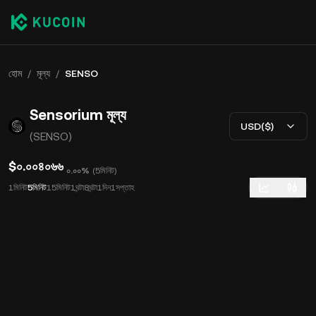
হোম
/
মূল্য
/
SENSO
Sensorium মূল্য
USD($)
(SENSO)
$০.০০৪০৬৬
০.০০%
(
5মিনিট
)
1মিনিট
5মিনিট
15মিনিট
1ঘন্টা
8ঘন্টা
1দিন
1সপ্তাহ