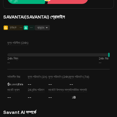
SAVANTAI(SAVANTAI) প্রোফাইল
র‍্যাঙ্ক
--
--
বাড়ান
মূল্য পরিসীমা (24h)
24h নিম্ন
24h উচ্চ
--
--
সর্বকালীন উচ্চ
মূল্য পরিবর্তন (1h)
মূল্য পরিবর্তন (24h)
মূল্য পরিবর্তন (7d)
$০.০০২৪৯৯
--
--
--
মার্কেট ক্যাপ
24 ঘন্টায় পরিমাণ
মার্কেটে উপলব্ধ সাপ্লাই
সর্বাধিক সাপ্লাই
--
--
--
১B
Savant AI সম্পর্কে