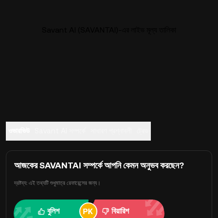
Savant AI (SAVANTAI)-এর লাইভ মূল্য তালিকা
ওভারভিউ
Savant AI সম্পর্কে
সাধারণ প্রশ্নাবলী
ট্রেড
আজকের SAVANTAI সম্পর্কে আপনি কেমন অনুভব করছেন?
দ্রষ্টব্য: এই তথ্যটি শুধুমাত্র রেফারেন্সের জন্য।
বুলিশ
বিয়ারিশ