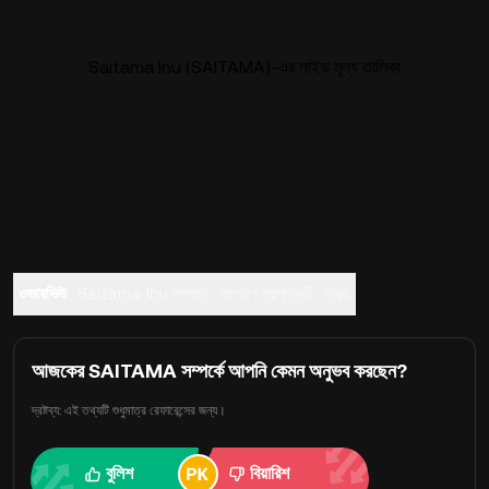
Saitama Inu (SAITAMA)-এর লাইভ মূল্য তালিকা
ওভারভিউ
Saitama Inu সম্পর্কে
সাধারণ প্রশ্নাবলী
ট্রেড
আজকের SAITAMA সম্পর্কে আপনি কেমন অনুভব করছেন?
দ্রষ্টব্য: এই তথ্যটি শুধুমাত্র রেফারেন্সের জন্য।
বুলিশ
বিয়ারিশ