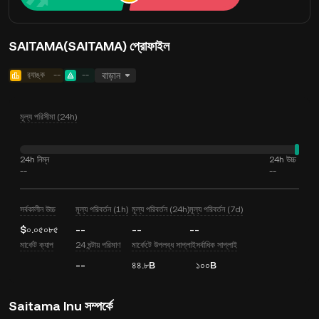
SAITAMA(SAITAMA) প্রোফাইল
র‍্যাঙ্ক
--
--
বাড়ান
মূল্য পরিসীমা (24h)
24h নিম্ন
24h উচ্চ
--
--
সর্বকালীন উচ্চ
মূল্য পরিবর্তন (1h)
মূল্য পরিবর্তন (24h)
মূল্য পরিবর্তন (7d)
$০.০৫০৮৫
--
--
--
মার্কেট ক্যাপ
24 ঘন্টায় পরিমাণ
মার্কেটে উপলব্ধ সাপ্লাই
সর্বাধিক সাপ্লাই
--
৪৪.৮B
১০০B
Saitama Inu সম্পর্কে