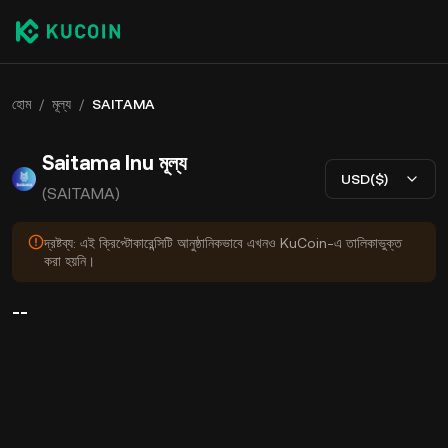
হোম
/
মূল্য
/
SAITAMA
Saitama Inu মূল্য
USD($)
(SAITAMA)
দ্রষ্টব্য: এই ক্রিপ্টোকারেন্সিটি আনুষ্ঠানিকভাবে এখনও KuCoin-এ তালিকাভুক্ত
করা হয়নি।
--