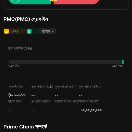
PMC(PMC) প্রোফাইল
র‍্যাঙ্ক
--
--
বাড়ান
মূল্য পরিসীমা (24h)
24h নিম্ন
24h উচ্চ
--
--
সর্বকালীন উচ্চ
মূল্য পরিবর্তন (1h)
মূল্য পরিবর্তন (24h)
মূল্য পরিবর্তন (7d)
$০.০০২৩৩৫
--
--
--
মার্কেট ক্যাপ
24 ঘন্টায় পরিমাণ
মার্কেটে উপলব্ধ সাপ্লাই
সর্বাধিক সাপ্লাই
--
--
--
১০,০০,০০,০০০
Prime Chain সম্পর্কে