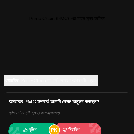
Prime Chain (PMC)-এর লাইভ মূল্য তালিকা
ওভারভিউ
Prime Chain সম্পর্কে
সাধারণ প্রশ্নাবলী
ট্রেড
আজকের PMC সম্পর্কে আপনি কেমন অনুভব করছেন?
দ্রষ্টব্য: এই তথ্যটি শুধুমাত্র রেফারেন্সের জন্য।
বুলিশ
বিয়ারিশ