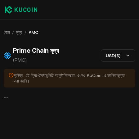
হোম
/
মূল্য
/
PMC
Prime Chain মূল্য
USD($)
(PMC)
দ্রষ্টব্য: এই ক্রিপ্টোকারেন্সিটি আনুষ্ঠানিকভাবে এখনও KuCoin-এ তালিকাভুক্ত
করা হয়নি।
--