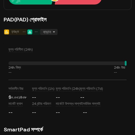
PAD(PAD) প্রোফাইল
র‍্যাঙ্ক
--
--
বাড়ান
মূল্য পরিসীমা (24h)
24h নিম্ন
24h উচ্চ
--
--
সর্বকালীন উচ্চ
মূল্য পরিবর্তন (1h)
মূল্য পরিবর্তন (24h)
মূল্য পরিবর্তন (7d)
$০.০০১৪০৮
--
--
--
মার্কেট ক্যাপ
24 ঘন্টায় পরিমাণ
মার্কেটে উপলব্ধ সাপ্লাই
সর্বাধিক সাপ্লাই
--
--
--
--
SmartPad সম্পর্কে