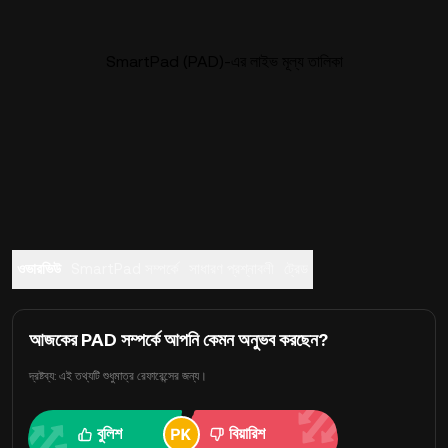
SmartPad (PAD)-এর লাইভ মূল্য তালিকা
ওভারভিউ
SmartPad সম্পর্কে
সাধারণ প্রশ্নাবলী
ট্রেড
আজকের PAD সম্পর্কে আপনি কেমন অনুভব করছেন?
দ্রষ্টব্য: এই তথ্যটি শুধুমাত্র রেফারেন্সের জন্য।
বুলিশ
বিয়ারিশ