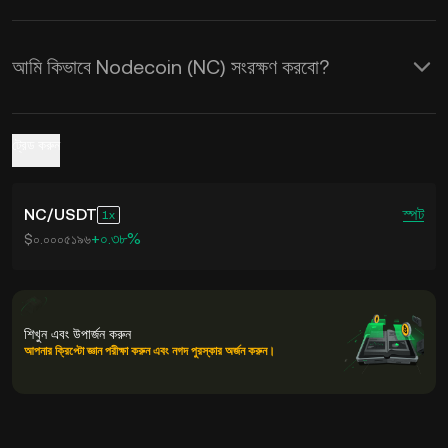
আমি কিভাবে Nodecoin (NC) সংরক্ষণ করবো?
ট্রেড করুন
NC
/
USDT
স্পট
1
+০.৩৮%
$০.০০০৫১৯৬
শিখুন এবং উপার্জন করুন
আপনার ক্রিপ্টো জ্ঞান পরীক্ষা করুন এবং নগদ পুরস্কার অর্জন করুন।