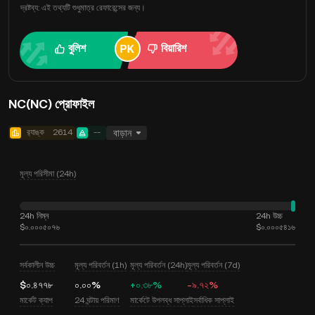
দ্রষ্টব্য: এই তথ্যটি শুধুমাত্র রেফারেন্সের জন্য।
বুলিশ
বিয়ারিশ
NC(NC) প্রোফাইল
র‍্যাঙ্ক
2614
--
বাড়ান
মূল্য পরিসীমা (24h)
24h নিম্ন
24h উচ্চ
$০.০০০৫০৭৬
$০.০০০৫৪১৬
সর্বকালীন উচ্চ
মূল্য পরিবর্তন (1h)
মূল্য পরিবর্তন (24h)
মূল্য পরিবর্তন (7d)
$০.৪৭৭৮
০.০০%
+০.৩৮%
-৯.৭২%
মার্কেট ক্যাপ
24 ঘন্টায় পরিমাণ
মার্কেটে উপলব্ধ সাপ্লাই
সর্বাধিক সাপ্লাই