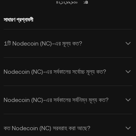
৪২,১২,৯৯,৯৩০
১B
সাধারণ প্রশ্নাবলী
1টি Nodecoin (NC)-এর মূল্য কত?
KuCoin, Nodecoin (NC)-এর জন্য রিয়েল-টাইম
USD মূল্য আপডেট প্রদান করে। Nodecoin-এর
Nodecoin (NC)-এর সর্বকালের সর্বোচ্চ মূল্য কত?
মূল্য সরবরাহ এবং চাহিদা, সেইসাথে মার্কেট সেন্টিমেন্ট
দ্বারা প্রভাবিত হয়। রিয়েল-টাইম
NC থেকে USD
এক্সচেঞ্জ হারগুলি পেতে KuCoin ক্যালকুলেটর ব্যবহার
Nodecoin (NC)-এর সর্বকালের সর্বনিম্ন মূল্য কত?
করুন।
কত Nodecoin (NC) সরবরাহ করা আছে?