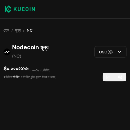
হোম
/
মূল্য
/
NC
Nodecoin মূল্য
USD($)
(NC)
$০.০০০৫১৯৬
০.০০%
(
5মিনিট
)
1মিনিট
5মিনিট
15মিনিট
1ঘন্টা
8ঘন্টা
1দিন
1সপ্তাহ