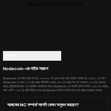
Nodecoin (NC)-এর লাইভ মূল্য তালিকা
ওভারভিউ
বিশ্লেষণ
সাধারণ প্রশ্নাবলী
ট্রেড
Nodecoin-এর লাইভ সারাংশ
Nodecoin এর লাইভ মূল্য হল $০.০০০৫১৯৬, গত 24 ঘণ্টায় মোট ট্রেডিং ভলিউম $ ৩৭,৪৪১। গত দিনে
Nodecoin এর দাম +০.৩৮% দ্বারা পরিবর্তিত হয়েছে, এবং এর USD মান গত সপ্তাহে -৯.৭২% কমেছে৷
421,299,930 NC এর প্রচারিত সরবরাহের সাথে, Nodecoin এর মার্কেট ক্যাপ বর্তমানে ২,১৯,০৪৯ USD,
আজ একটি +০.৩৮ % বৃদ্ধি চিহ্নিত করে৷ Nodecoin বর্তমানে মার্কেট ক্যাপে # 2614 র‍্যাঙ্ক করেছে৷
আজকের NC সম্পর্কে আপনি কেমন অনুভব করছেন?