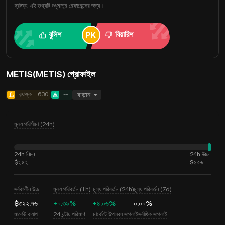
দ্রষ্টব্য: এই তথ্যটি শুধুমাত্র রেফারেন্সের জন্য।
বুলিশ
বিয়ারিশ
METIS(METIS) প্রোফাইল
র‍্যাঙ্ক
630
--
বাড়ান
মূল্য পরিসীমা (24h)
24h নিম্ন
24h উচ্চ
$২.৪২
$২.৫৬
সর্বকালীন উচ্চ
মূল্য পরিবর্তন (1h)
মূল্য পরিবর্তন (24h)
মূল্য পরিবর্তন (7d)
$৩২২.৭৬
+০.৩৯%
+৪.০৬%
০.০০%
মার্কেট ক্যাপ
24 ঘন্টায় পরিমাণ
মার্কেটে উপলব্ধ সাপ্লাই
সর্বাধিক সাপ্লাই