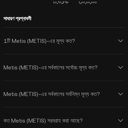
২০,৭২,৫৭৮
১,০০,০০,০০০
সাধারণ প্রশ্নাবলী
1টি Metis (METIS)-এর মূল্য কত?
KuCoin, Metis (METIS)-এর জন্য রিয়েল-টাইম
USD মূল্য আপডেট প্রদান করে। Metis-এর মূল্য
Metis (METIS)-এর সর্বকালের সর্বোচ্চ মূল্য কত?
সরবরাহ এবং চাহিদা, সেইসাথে মার্কেট সেন্টিমেন্ট দ্বারা
প্রভাবিত হয়। রিয়েল-টাইম
METIS থেকে USD
এক্সচেঞ্জ হারগুলি পেতে KuCoin ক্যালকুলেটর ব্যবহার
Metis (METIS)-এর সর্বকালের সর্বনিম্ন মূল্য কত?
করুন।
কত Metis (METIS) সরবরাহ করা আছে?