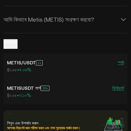
আমি কিভাবে Metis (METIS) সংরক্ষণ করবো?
ট্রেড করুন
METIS
/
USDT
স্পট
1
+৪.০৬%
$২.৫৫
METISUSDT পার্প
ফিউচার্স
30
+৩.১০%
$২.৫৫
শিখুন এবং উপার্জন করুন
আপনার ক্রিপ্টো জ্ঞান পরীক্ষা করুন এবং নগদ পুরস্কার অর্জন করুন।