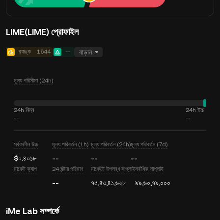
LIME(LIME) প্রোফাইল
র‍্যাঙ্ক
1644
--
বাড়ান
মূল্য পরিসীমা (24h)
24h নিম্ন
24h উচ্চ
--
--
সর্বকালীন উচ্চ
মূল্য পরিবর্তন (1h)
মূল্য পরিবর্তন (24h)
মূল্য পরিবর্তন (7d)
$০.৪০১৮
--
--
--
মার্কেট ক্যাপ
24 ঘন্টায় পরিমাণ
মার্কেটে উপলব্ধ সাপ্লাই
সর্বাধিক সাপ্লাই
--
৭৫,৪৩,৪১,৬২৮
৯৯,৬০,৭৯,০০০
iMe Lab সম্পর্কে