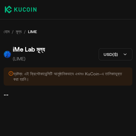
হোম
/
মূল্য
/
LIME
iMe Lab মূল্য
USD($)
(LIME)
দ্রষ্টব্য: এই ক্রিপ্টোকারেন্সিটি আনুষ্ঠানিকভাবে এখনও KuCoin-এ তালিকাভুক্ত
করা হয়নি।
--