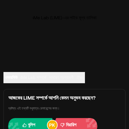
iMe Lab (LIME)-এর লাইভ মূল্য তালিকা
ওভারভিউ
iMe Lab সম্পর্কে
সাধারণ প্রশ্নাবলী
ট্রেড
আজকের LIME সম্পর্কে আপনি কেমন অনুভব করছেন?
দ্রষ্টব্য: এই তথ্যটি শুধুমাত্র রেফারেন্সের জন্য।
বুলিশ
বিয়ারিশ