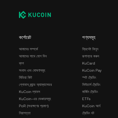
কর্পোরেট
পণ্যসমূহ
আমাদের সম্পর্কে
ক্রিপ্টো কিনুন
আমাদের সাথে যোগ দিন
রূপান্তর করুন
ব্লগ
KuCard
সংবাদ এবং ঘোষণাসমূহ
KuCoin Pay
মিডিয়া কিট
স্পট ট্রেডিং
গ্লোবাল ব্র্যান্ড অ্যাম্বাসেডর
ফিউচার্স ট্রেডিং
KuCoin ল্যাবস
মার্জিন ট্রেডিং
KuCoin-এর ভেঞ্চারসমূহ
ETFs
PoR (সংরক্ষণের প্রমাণ)
KuCoin আর্ন
নিরাপত্তা
ট্রেডিং বট