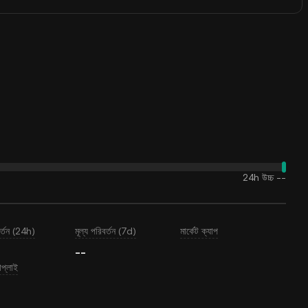
24h উচ্চ
--
বর্তন (24h)
মূল্য পরিবর্তন (7d)
মার্কেট ক্যাপ
--
াপ্লাই