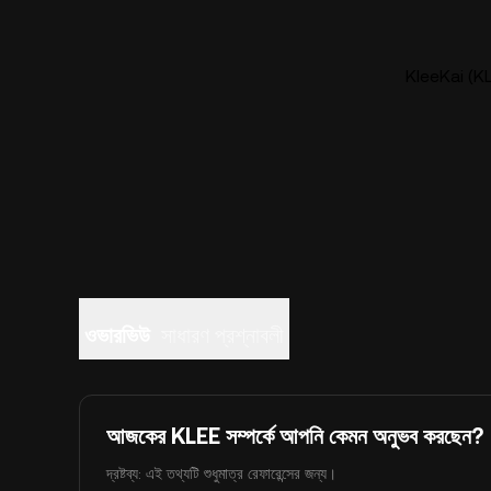
KleeKai (KLE
ওভারভিউ
সাধারণ প্রশ্নাবলী
আজকের KLEE সম্পর্কে আপনি কেমন অনুভব করছেন?
দ্রষ্টব্য: এই তথ্যটি শুধুমাত্র রেফারেন্সের জন্য।