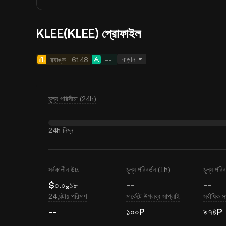
KLEE(KLEE) প্রোফাইল
বাড়ান
র‍্যাঙ্ক
6148
--
মূল্য পরিসীমা (24h)
24h নিম্ন
--
সর্বকালীন উচ্চ
মূল্য পরিবর্তন (1h)
মূল্য পরি
$০.০₈১৮
--
--
24 ঘন্টায় পরিমাণ
মার্কেটে উপলব্ধ সাপ্লাই
সর্বাধিক স
--
১০০P
৯৭৪P