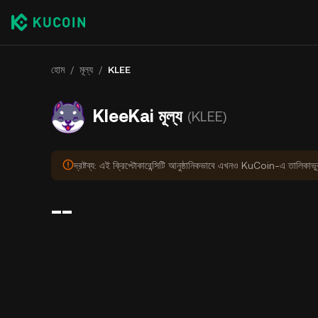
হোম
/
মূল্য
/
KLEE
KleeKai মূল্য
(KLEE)
দ্রষ্টব্য: এই ক্রিপ্টোকারেন্সিটি আনুষ্ঠানিকভাবে এখনও KuCoin-এ তালিকাভ
--