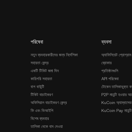
পরিষেবা
ব্যবসা
নতুন ব্যবহারকারীদের জন্য নির্দেশিকা
অ্যাফিলিয়েট প্রোগ্রাম
সহায়তা কেন্দ্র
ব্রোকার
একটি টিকিট জমা দিন
প্রতিষ্ঠানগুলি
কারিগরি সহায়তা
API পরিষেবা
বাগ বাউন্টি
টোকেন তালিকাভুক্ত ক
টিকিট যাচাইকরণ
P2P মার্চেন্ট হওয়ার 
অফিসিয়াল যাচাইকরণ কেন্দ্র
KuCoin অ্যাম্বাসেডর
ফি এবং ভিআইপি
KuCoin Pay মার্চেন্ট
বিশেষ ব্যবহার
তালিকা থেকে বাদ দেওয়া