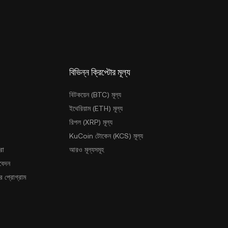
বিভিন্ন ক্রিপ্টোর মূল্য
বিটকয়েন (BTC) মূল্য
ইথেরিয়াম (ETH) মূল্য
রিপল (XRP) মূল্য
KuCoin টোকেন (KCS) মূল্য
রা
আরও মূল্যসমূহ
আবেদন
 প্রোগ্রাম