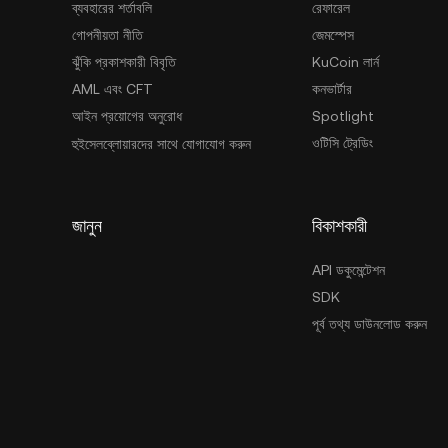
ব্যবহারের শর্তাবলি
রেফারেল
গোপনীয়তা নীতি
জেমস্পেস
ঝুঁকি প্রকাশকারী বিবৃতি
KuCoin লার্ন
AML এবং CFT
কনভার্টার
আইন প্রয়োগের অনুরোধ
Spotlight
ওটিসি ট্রেডিং
হুইসেলব্লোয়ারদের সাথে যোগাযোগ করুন
জানুন
বিকাশকারী
API ডকুমেন্টেশন
SDK
পূর্ব তথ্য ডাউনলোড করুন