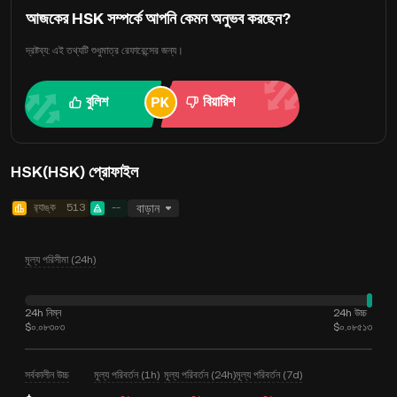
আজকের HSK সম্পর্কে আপনি কেমন অনুভব করছেন?
দ্রষ্টব্য: এই তথ্যটি শুধুমাত্র রেফারেন্সের জন্য।
বুলিশ
বিয়ারিশ
HSK(HSK) প্রোফাইল
র‍্যাঙ্ক
513
--
বাড়ান
মূল্য পরিসীমা (24h)
24h নিম্ন
24h উচ্চ
$০.০৮৩০৩
$০.০৮৫১৩
সর্বকালীন উচ্চ
মূল্য পরিবর্তন (1h)
মূল্য পরিবর্তন (24h)
মূল্য পরিবর্তন (7d)