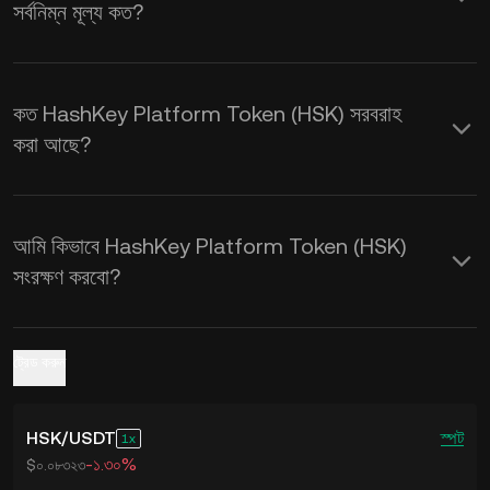
সর্বনিম্ন মূল্য কত?
করুন।
কত HashKey Platform Token (HSK) সরবরাহ
করা আছে?
আমি কিভাবে HashKey Platform Token (HSK)
সংরক্ষণ করবো?
ট্রেড করুন
HSK
/
USDT
স্পট
1
-১.৩০%
$০.০৮৩২৩