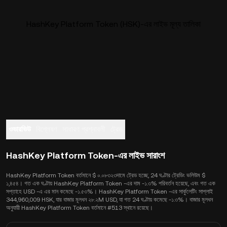
HashKey Platform Token (HSK)-এর লাইভ মূল্য তালিকা
ওভারভিউ
বিশ্লেষণ
সাধারণ প্রশ্নাবলী
ট্রেড
HashKey Platform Token-এর লাইভ সারাংশ
HashKey Platform Token বর্তমানে $ ০.০৮৩২৩দামে ট্রেড হচ্ছে, 24 ঘণ্টার ট্রেডিং ভলিউম $
১,৪৫৪। গত এক ঘণ্টায় HashKey Platform Token -এর দাম -১.৩% পরিবর্তন হয়েছে, এবং গত এক
সপ্তাহে USD -এ এর মান কমেছে -১.৫৩%। HashKey Platform Token -এর সার্কুলেটিং সাপ্লাই
344,960,009 HSK, যার বাজার মূলধন ২৮.২M USD, যা গত 24 ঘণ্টায় কমেছে -১.৩%। বাজার মূলধন
অনুযায়ী HashKey Platform Token বর্তমানে #513 স্থানে রয়েছে।