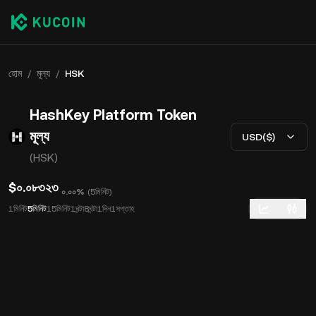
হোম
/
মূল্য
/
HSK
HashKey Platform Token
মূল্য
USD($)
(HSK)
$০.০৮৩২৩
০.০০%
(
5মিনিট
)
1মিনিট
5মিনিট
15মিনিট
1ঘন্টা
8ঘন্টা
1দিন
1সপ্তাহ