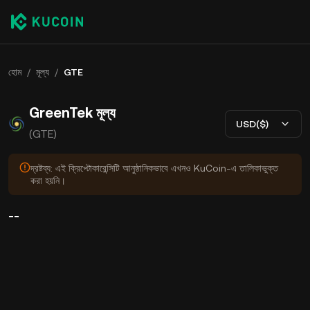
হোম
/
মূল্য
/
GTE
GreenTek মূল্য
USD($)
(GTE)
দ্রষ্টব্য: এই ক্রিপ্টোকারেন্সিটি আনুষ্ঠানিকভাবে এখনও KuCoin-এ তালিকাভুক্ত
করা হয়নি।
--