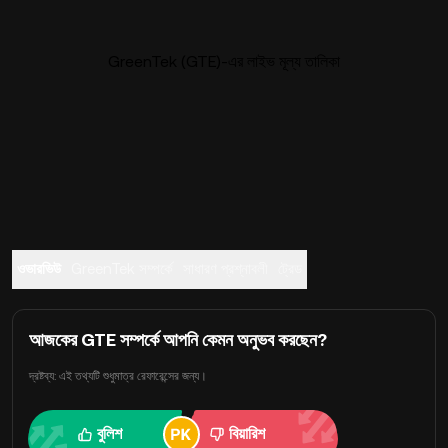
GreenTek (GTE)-এর লাইভ মূল্য তালিকা
ওভারভিউ
GreenTek সম্পর্কে
সাধারণ প্রশ্নাবলী
ট্রেড
আজকের GTE সম্পর্কে আপনি কেমন অনুভব করছেন?
দ্রষ্টব্য: এই তথ্যটি শুধুমাত্র রেফারেন্সের জন্য।
বুলিশ
বিয়ারিশ