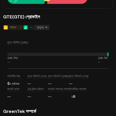
GTE(GTE) প্রোফাইল
র‍্যাঙ্ক
--
--
বাড়ান
মূল্য পরিসীমা (24h)
24h নিম্ন
24h উচ্চ
--
--
সর্বকালীন উচ্চ
মূল্য পরিবর্তন (1h)
মূল্য পরিবর্তন (24h)
মূল্য পরিবর্তন (7d)
$০.৬৪৯৬
--
--
--
মার্কেট ক্যাপ
24 ঘন্টায় পরিমাণ
মার্কেটে উপলব্ধ সাপ্লাই
সর্বাধিক সাপ্লাই
--
--
--
২B
GreenTek সম্পর্কে