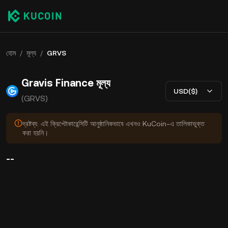
হোম
/
মূল্য
/
GRVS
Gravis Finance মূল্য
USD($)
(GRVS)
দ্রষ্টব্য: এই ক্রিপ্টোকারেন্সিটি আনুষ্ঠানিকভাবে এখনও KuCoin-এ তালিকাভুক্ত
করা হয়নি।
--