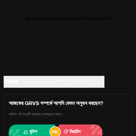
Gravis Finance (GRVS)-এর লাইভ মূল্য তালিকা
ওভারভিউ
Gravis Finance সম্পর্কে
সাধারণ প্রশ্নাবলী
ট্রেড
আজকের GRVS সম্পর্কে আপনি কেমন অনুভব করছেন?
দ্রষ্টব্য: এই তথ্যটি শুধুমাত্র রেফারেন্সের জন্য।
বুলিশ
বিয়ারিশ