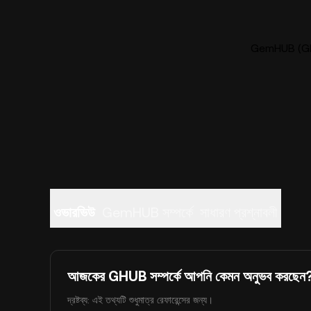
GemHUB (GHUB
ওভারভিউ
GemHUB সম্পর্কে
সাধারণ প্রশ্নাবলী
আজকের GHUB সম্পর্কে আপনি কেমন অনুভব করছেন
দ্রষ্টব্য: এই তথ্যটি শুধুমাত্র রেফারেন্সের জন্য।