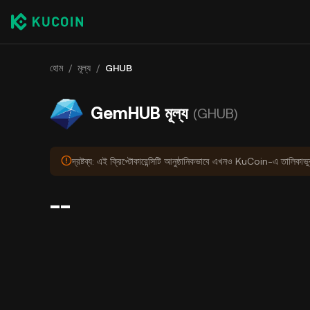
হোম
/
মূল্য
/
GHUB
GemHUB মূল্য
(GHUB)
দ্রষ্টব্য: এই ক্রিপ্টোকারেন্সিটি আনুষ্ঠানিকভাবে এখনও KuCoin-এ তালিকাভ
--