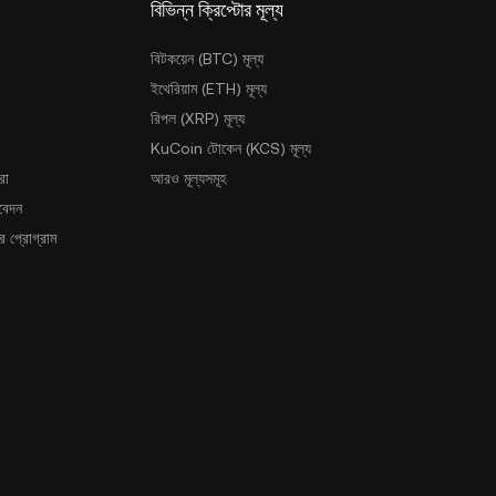
বিভিন্ন ক্রিপ্টোর মূল্য
বিটকয়েন (BTC) মূল্য
ইথেরিয়াম (ETH) মূল্য
রিপল (XRP) মূল্য
KuCoin টোকেন (KCS) মূল্য
রা
আরও মূল্যসমূহ
আবেদন
 প্রোগ্রাম