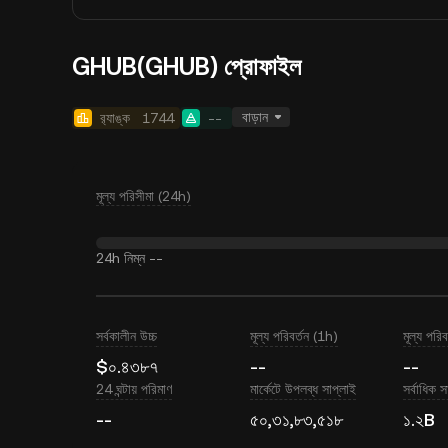
GHUB(GHUB) প্রোফাইল
বাড়ান
র‍্যাঙ্ক
1744
--
মূল্য পরিসীমা (24h)
24h নিম্ন
--
সর্বকালীন উচ্চ
মূল্য পরিবর্তন (1h)
মূল্য পরি
$০.৪৩৮৭
--
--
24 ঘন্টায় পরিমাণ
মার্কেটে উপলব্ধ সাপ্লাই
সর্বাধিক স
--
৫০,৩১,৮৩,৫১৮
১.২B