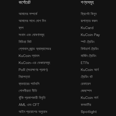
কর্পোরেট
পণ্যসমূহ
আমাদের সম্পর্কে
ক্রিপ্টো কিনুন
আমাদের সাথে যোগ দিন
রূপান্তর করুন
ব্লগ
KuCard
সংবাদ এবং ঘোষণাসমূহ
KuCoin Pay
মিডিয়া কিট
স্পট ট্রেডিং
গ্লোবাল ব্র্যান্ড অ্যাম্বাসেডর
ফিউচার্স ট্রেডিং
KuCoin ল্যাবস
মার্জিন ট্রেডিং
KuCoin-এর ভেঞ্চারসমূহ
ETFs
PoR (সংরক্ষণের প্রমাণ)
KuCoin আর্ন
নিরাপত্তা
ট্রেডিং বট
ব্যবহারের শর্তাবলি
রেফারেল
গোপনীয়তা নীতি
জেমস্পেস
ঝুঁকি প্রকাশকারী বিবৃতি
KuCoin লার্ন
AML এবং CFT
কনভার্টার
আইন প্রয়োগের অনুরোধ
Spotlight