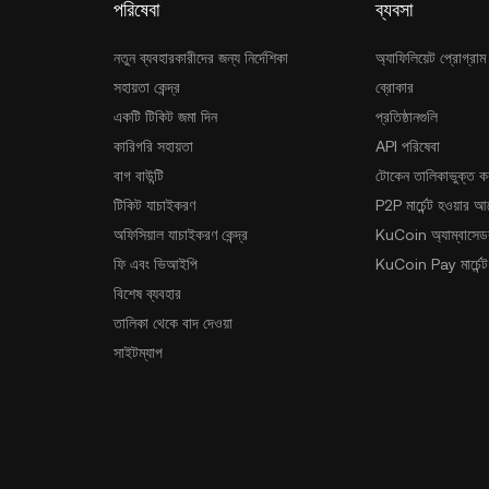
পরিষেবা
ব্যবসা
নতুন ব্যবহারকারীদের জন্য নির্দেশিকা
অ্যাফিলিয়েট প্রোগ্রাম
সহায়তা কেন্দ্র
ব্রোকার
একটি টিকিট জমা দিন
প্রতিষ্ঠানগুলি
কারিগরি সহায়তা
API পরিষেবা
বাগ বাউন্টি
টোকেন তালিকাভুক্ত ক
টিকিট যাচাইকরণ
P2P মার্চেন্ট হওয়ার 
অফিসিয়াল যাচাইকরণ কেন্দ্র
KuCoin অ্যাম্বাসেডর
ফি এবং ভিআইপি
KuCoin Pay মার্চেন্ট
বিশেষ ব্যবহার
তালিকা থেকে বাদ দেওয়া
সাইটম্যাপ