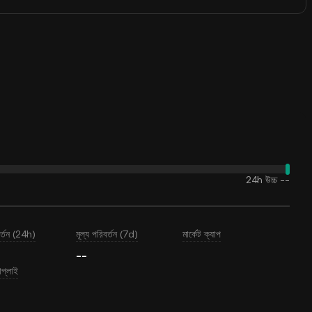
24h উচ্চ
--
বর্তন (24h)
মূল্য পরিবর্তন (7d)
মার্কেট ক্যাপ
--
াপ্লাই