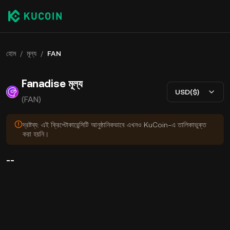
হোম
/
মূল্য
/
FAN
Fanadise মূল্য
USD($)
(FAN)
দ্রষ্টব্য: এই ক্রিপ্টোকারেন্সিটি আনুষ্ঠানিকভাবে এখনও KuCoin-এ তালিকাভুক্ত
করা হয়নি।
--