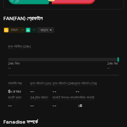
FAN(FAN) প্রোফাইল
র‍্যাঙ্ক
--
--
বাড়ান
মূল্য পরিসীমা (24h)
24h নিম্ন
24h উচ্চ
--
--
সর্বকালীন উচ্চ
মূল্য পরিবর্তন (1h)
মূল্য পরিবর্তন (24h)
মূল্য পরিবর্তন (7d)
$০.৪৭৪৫
--
--
--
মার্কেট ক্যাপ
24 ঘন্টায় পরিমাণ
মার্কেটে উপলব্ধ সাপ্লাই
সর্বাধিক সাপ্লাই
--
--
--
১B
Fanadise সম্পর্কে