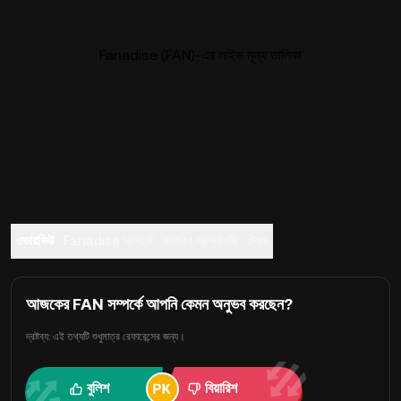
Fanadise (FAN)-এর লাইভ মূল্য তালিকা
ওভারভিউ
Fanadise সম্পর্কে
সাধারণ প্রশ্নাবলী
ট্রেড
আজকের FAN সম্পর্কে আপনি কেমন অনুভব করছেন?
দ্রষ্টব্য: এই তথ্যটি শুধুমাত্র রেফারেন্সের জন্য।
বুলিশ
বিয়ারিশ