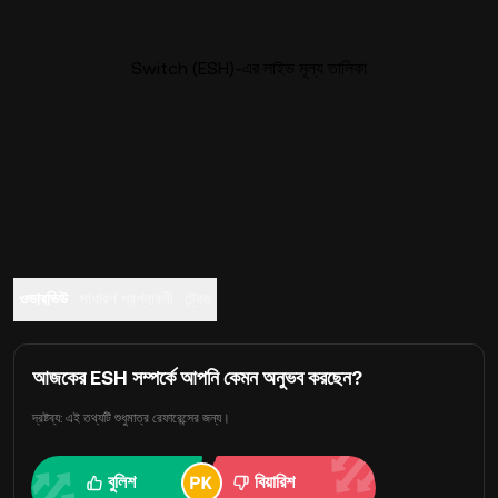
Switch (ESH)-এর লাইভ মূল্য তালিকা
ওভারভিউ
সাধারণ প্রশ্নাবলী
ট্রেড
আজকের ESH সম্পর্কে আপনি কেমন অনুভব করছেন?
দ্রষ্টব্য: এই তথ্যটি শুধুমাত্র রেফারেন্সের জন্য।
বুলিশ
বিয়ারিশ