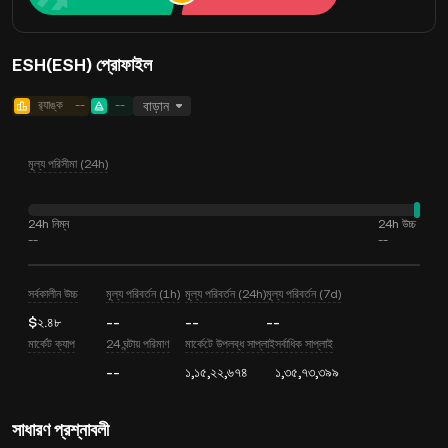
ESH(ESH) প্রোফাইল
র‍্যাঙ্ক
--
--
বাড়ান
মূল্য পরিসীমা (24h)
24h নিম্ন
24h উচ্চ
--
--
সর্বকালীন উচ্চ
মূল্য পরিবর্তন (1h)
মূল্য পরিবর্তন (24h)
মূল্য পরিবর্তন (7d)
$২.৪৮
--
--
--
মার্কেট ক্যাপ
24 ঘন্টায় পরিমাণ
মার্কেটে উপলব্ধ সাপ্লাই
সর্বাধিক সাপ্লাই
--
১,১৫,২২,৬৭৪
১,৩৫,৭৩,৩৯৯
সাধারণ প্রশ্নাবলী