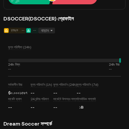
DSOCCER(DSOCCER) প্রোফাইল
র‍্যাঙ্ক
--
--
বাড়ান
মূল্য পরিসীমা (24h)
24h নিম্ন
24h উচ্চ
--
--
সর্বকালীন উচ্চ
মূল্য পরিবর্তন (1h)
মূল্য পরিবর্তন (24h)
মূল্য পরিবর্তন (7d)
$০.০০০১৫৬৭
--
--
--
মার্কেট ক্যাপ
24 ঘন্টায় পরিমাণ
মার্কেটে উপলব্ধ সাপ্লাই
সর্বাধিক সাপ্লাই
--
--
--
১B
Dream Soccer সম্পর্কে