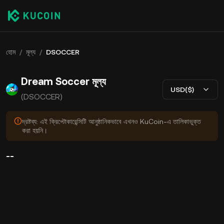
হোম
/
মূল্য
/
DSOCCER
Dream Soccer মূল্য
USD($)
(DSOCCER)
দ্রষ্টব্য: এই ক্রিপ্টোকারেন্সিটি আনুষ্ঠানিকভাবে এখনও KuCoin-এ তালিকাভুক্ত
করা হয়নি।
--