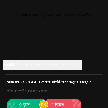
Dream Soccer (DSOCCER)-এর লাইভ মূল্য তালিকা
ওভারভিউ
Dream Soccer সম্পর্কে
সাধারণ প্রশ্নাবলী
ট্রেড
আজকের DSOCCER সম্পর্কে আপনি কেমন অনুভব করছেন?
দ্রষ্টব্য: এই তথ্যটি শুধুমাত্র রেফারেন্সের জন্য।
বুলিশ
বিয়ারিশ