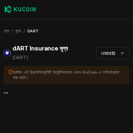
হোম
/
মূল্য
/
DART
dART Insurance মূল্য
USD($)
(DART)
দ্রষ্টব্য: এই ক্রিপ্টোকারেন্সিটি আনুষ্ঠানিকভাবে এখনও KuCoin-এ তালিকাভুক্ত
করা হয়নি।
--