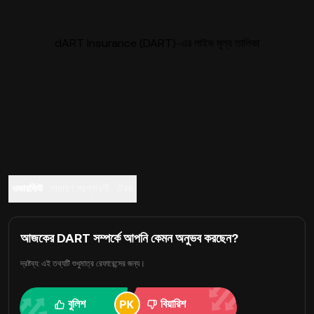
dART Insurance (DART)-এর লাইভ মূল্য তালিকা
ওভারভিউ
সাধারণ প্রশ্নাবলী
ট্রেড
আজকের DART সম্পর্কে আপনি কেমন অনুভব করছেন?
দ্রষ্টব্য: এই তথ্যটি শুধুমাত্র রেফারেন্সের জন্য।
বুলিশ
বিয়ারিশ