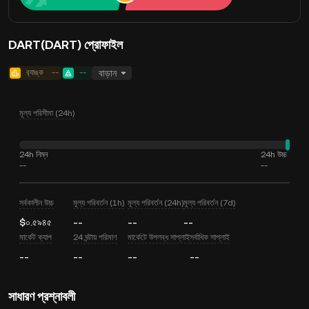
DART(DART) প্রোফাইল
র‍্যাঙ্ক
--
--
বাড়ান
মূল্য পরিসীমা (24h)
24h নিম্ন
24h উচ্চ
--
--
সর্বকালীন উচ্চ
মূল্য পরিবর্তন (1h)
মূল্য পরিবর্তন (24h)
মূল্য পরিবর্তন (7d)
$০.৫৯৪৫
--
--
--
মার্কেট ক্যাপ
24 ঘন্টায় পরিমাণ
মার্কেটে উপলব্ধ সাপ্লাই
সর্বাধিক সাপ্লাই
--
--
--
--
সাধারণ প্রশ্নাবলী