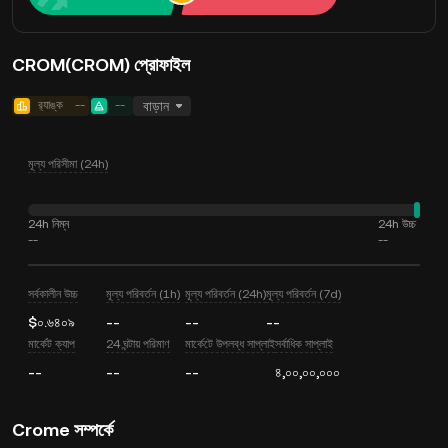
CROM(CROM) প্রোফাইল
র‍্যাঙ্ক
--
--
বাড়ান
মূল্য পরিসীমা (24h)
24h নিম্ন
24h উচ্চ
--
--
সর্বকালীন উচ্চ
মূল্য পরিবর্তন (1h)
মূল্য পরিবর্তন (24h)
মূল্য পরিবর্তন (7d)
$০.৬৪০৯
--
--
--
মার্কেট ক্যাপ
24 ঘন্টায় পরিমাণ
মার্কেটে উপলব্ধ সাপ্লাই
সর্বাধিক সাপ্লাই
--
--
--
৪,০০,০০,০০০
Crome সম্পর্কে