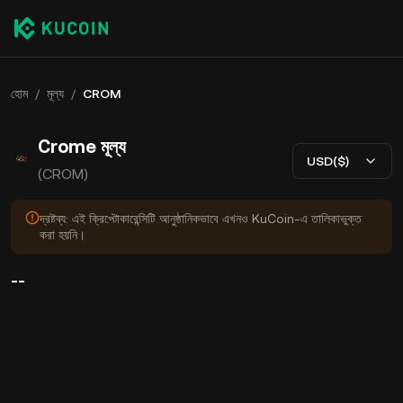
হোম
/
মূল্য
/
CROM
Crome মূল্য
USD($)
(CROM)
দ্রষ্টব্য: এই ক্রিপ্টোকারেন্সিটি আনুষ্ঠানিকভাবে এখনও KuCoin-এ তালিকাভুক্ত
করা হয়নি।
--