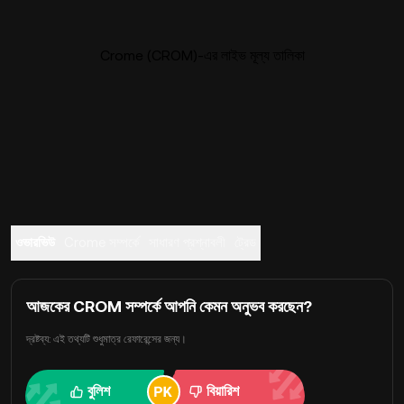
Crome (CROM)-এর লাইভ মূল্য তালিকা
ওভারভিউ
Crome সম্পর্কে
সাধারণ প্রশ্নাবলী
ট্রেড
আজকের CROM সম্পর্কে আপনি কেমন অনুভব করছেন?
দ্রষ্টব্য: এই তথ্যটি শুধুমাত্র রেফারেন্সের জন্য।
বুলিশ
বিয়ারিশ