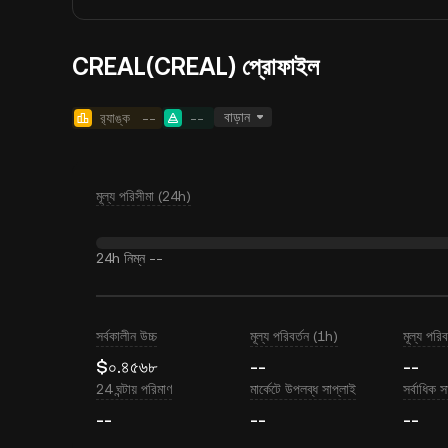
CREAL(CREAL) প্রোফাইল
বাড়ান
র‍্যাঙ্ক
--
--
মূল্য পরিসীমা (24h)
24h নিম্ন
--
সর্বকালীন উচ্চ
মূল্য পরিবর্তন (1h)
মূল্য পরি
$০.৪৫৬৮
--
--
24 ঘন্টায় পরিমাণ
মার্কেটে উপলব্ধ সাপ্লাই
সর্বাধিক স
--
--
--