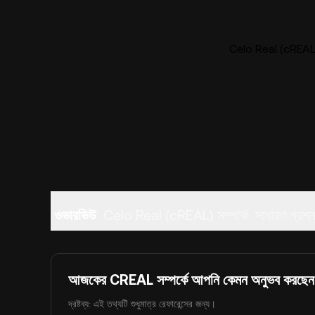
Celo Real (cREAL) 
ওভারভিউ
Celo Real (cREAL) সম্পর্কে
সাধারণ প্রশ্
আজকের CREAL সম্পর্কে আপনি কেমন অনুভব করছে
দ্রষ্টব্য: এই তথ্যটি শুধুমাত্র রেফারেন্সের জন্য।