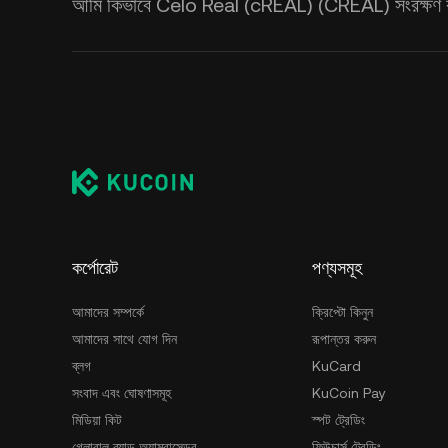
আমি কিভাবে Celo Real (cREAL) (CREAL) সংরক্ষণ
কর্পোরেট
পণ্যসমূহ
আমাদের সম্পর্কে
ক্রিপ্টো কিনুন
আমাদের সাথে যোগ দিন
রূপান্তর করুন
ব্লগ
KuCard
সংবাদ এবং ঘোষণাসমূহ
KuCoin Pay
মিডিয়া কিট
স্পট ট্রেডিং
গ্লোবাল ব্র্যান্ড অ্যাম্বাসেডর
ফিউচার্স ট্রেডিং