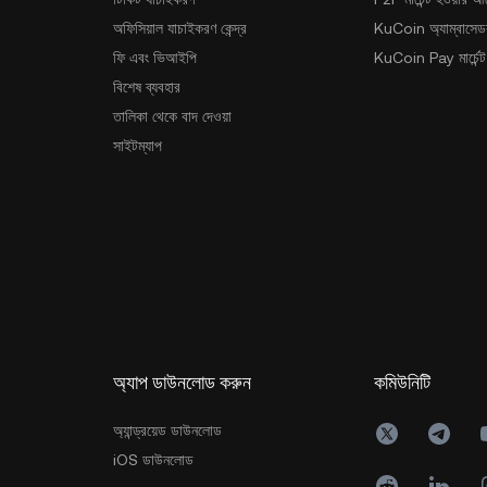
অফিসিয়াল যাচাইকরণ কেন্দ্র
KuCoin অ্যাম্বাসেডর
ফি এবং ভিআইপি
KuCoin Pay মার্চেন্ট
বিশেষ ব্যবহার
তালিকা থেকে বাদ দেওয়া
সাইটম্যাপ
অ্যাপ ডাউনলোড করুন
কমিউনিটি
অ্যান্ড্রয়েড ডাউনলোড
iOS ডাউনলোড