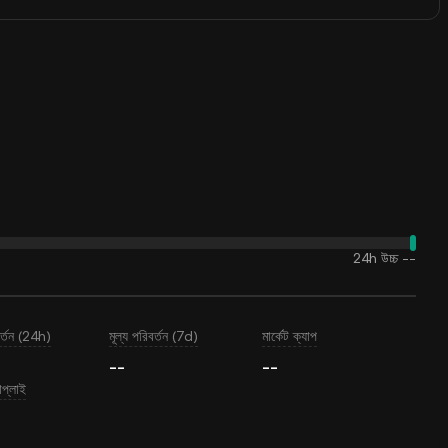
24h উচ্চ
--
বর্তন (24h)
মূল্য পরিবর্তন (7d)
মার্কেট ক্যাপ
--
--
াপ্লাই