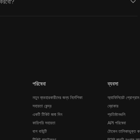
 করবো?
পরিষেবা
ব্যবসা
নতুন ব্যবহারকারীদের জন্য নির্দেশিকা
অ্যাফিলিয়েট প্রোগ্রাম
সহায়তা কেন্দ্র
ব্রোকার
একটি টিকিট জমা দিন
প্রতিষ্ঠানগুলি
কারিগরি সহায়তা
API পরিষেবা
বাগ বাউন্টি
টোকেন তালিকাভুক্ত ক
টিকিট যাচাইকরণ
P2P মার্চেন্ট হওয়ার 