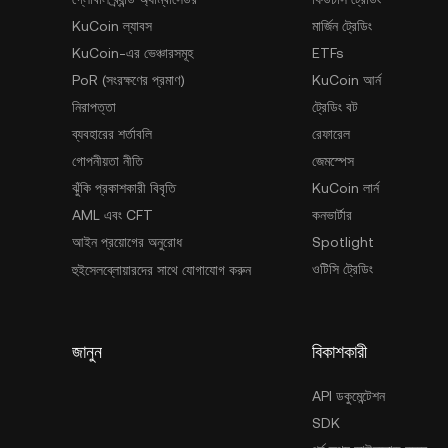
KuCoin ল্যাবস
মার্জিন ট্রেডিং
KuCoin-এর ভেঞ্চারসমূহ
ETFs
PoR (সংরক্ষণের প্রমাণ)
KuCoin আর্ন
নিরাপত্তা
ট্রেডিং বট
ব্যবহারের শর্তাবলি
রেফারেল
গোপনীয়তা নীতি
জেমস্পেস
ঝুঁকি প্রকাশকারী বিবৃতি
KuCoin লার্ন
AML এবং CFT
কনভার্টার
আইন প্রয়োগের অনুরোধ
Spotlight
ওটিসি ট্রেডিং
হুইসেলব্লোয়ারদের সাথে যোগাযোগ করুন
জানুন
বিকাশকারী
API ডকুমেন্টেশন
SDK