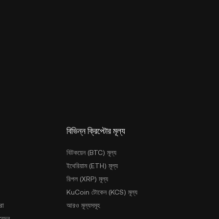
বিভিন্ন ক্রিপ্টোর মূল্য
বিটকয়েন (BTC) মূল্য
ইথেরিয়াম (ETH) মূল্য
রিপল (XRP) মূল্য
KuCoin টোকেন (KCS) মূল্য
রা
আরও মূল্যসমূহ
আবেদন