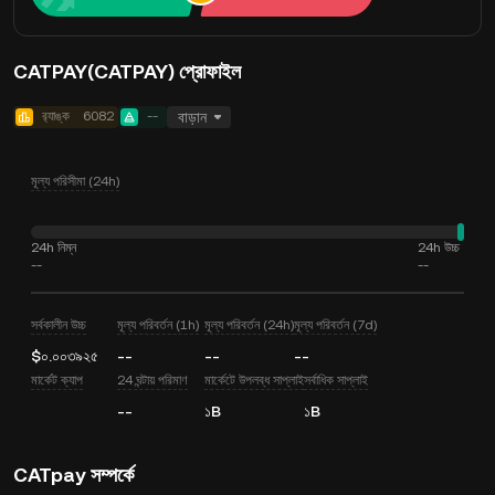
CATPAY(CATPAY) প্রোফাইল
র‍্যাঙ্ক
6082
--
বাড়ান
মূল্য পরিসীমা (24h)
24h নিম্ন
24h উচ্চ
--
--
সর্বকালীন উচ্চ
মূল্য পরিবর্তন (1h)
মূল্য পরিবর্তন (24h)
মূল্য পরিবর্তন (7d)
$০.০০৩৯২৫
--
--
--
মার্কেট ক্যাপ
24 ঘন্টায় পরিমাণ
মার্কেটে উপলব্ধ সাপ্লাই
সর্বাধিক সাপ্লাই
--
১B
১B
CATpay সম্পর্কে