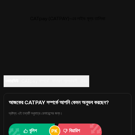
CATpay (CATPAY)-এর লাইভ মূল্য তালিকা
ওভারভিউ
CATpay সম্পর্কে
সাধারণ প্রশ্নাবলী
ট্রেড
আজকের CATPAY সম্পর্কে আপনি কেমন অনুভব করছেন?
দ্রষ্টব্য: এই তথ্যটি শুধুমাত্র রেফারেন্সের জন্য।
বুলিশ
বিয়ারিশ