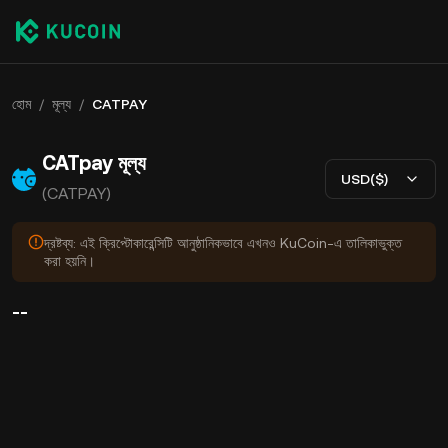
হোম
/
মূল্য
/
CATPAY
CATpay মূল্য
USD($)
(CATPAY)
দ্রষ্টব্য: এই ক্রিপ্টোকারেন্সিটি আনুষ্ঠানিকভাবে এখনও KuCoin-এ তালিকাভুক্ত
করা হয়নি।
--