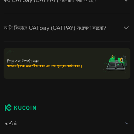
কত CATpay (CATPAY) সরবরাহ করা আছে?
আমি কিভাবে CATpay (CATPAY) সংরক্ষণ করবো?
শিখুন এবং উপার্জন করুন
আপনার ক্রিপ্টো জ্ঞান পরীক্ষা করুন এবং নগদ পুরস্কার অর্জন করুন।
কর্পোরেট