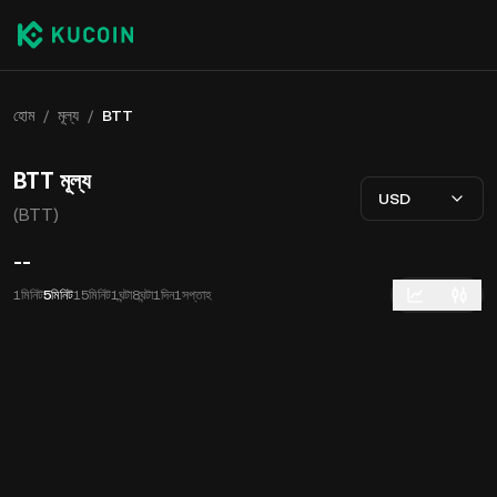
হোম
/
মূল্য
/
BTT
BTT মূল্য
USD
(BTT)
--
1মিনিট
5মিনিট
15মিনিট
1ঘন্টা
8ঘন্টা
1দিন
1সপ্তাহ