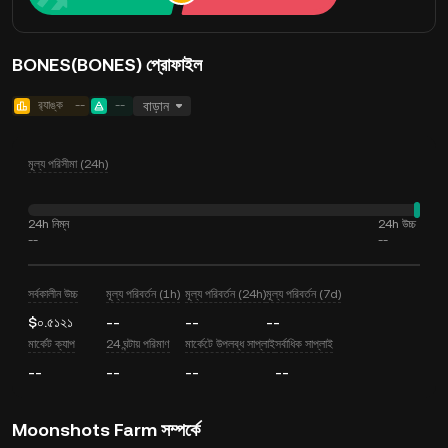
BONES(BONES) প্রোফাইল
র‍্যাঙ্ক
--
--
বাড়ান
মূল্য পরিসীমা (24h)
24h নিম্ন
24h উচ্চ
--
--
সর্বকালীন উচ্চ
মূল্য পরিবর্তন (1h)
মূল্য পরিবর্তন (24h)
মূল্য পরিবর্তন (7d)
$০.৫১২১
--
--
--
মার্কেট ক্যাপ
24 ঘন্টায় পরিমাণ
মার্কেটে উপলব্ধ সাপ্লাই
সর্বাধিক সাপ্লাই
--
--
--
--
Moonshots Farm সম্পর্কে