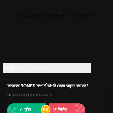
Moonshots Farm (BONES)-এর লাইভ মূল্য তালিকা
ওভারভিউ
Moonshots Farm সম্পর্কে
সাধারণ প্রশ্নাবলী
ট্রেড
আজকের BONES সম্পর্কে আপনি কেমন অনুভব করছেন?
দ্রষ্টব্য: এই তথ্যটি শুধুমাত্র রেফারেন্সের জন্য।
বুলিশ
বিয়ারিশ