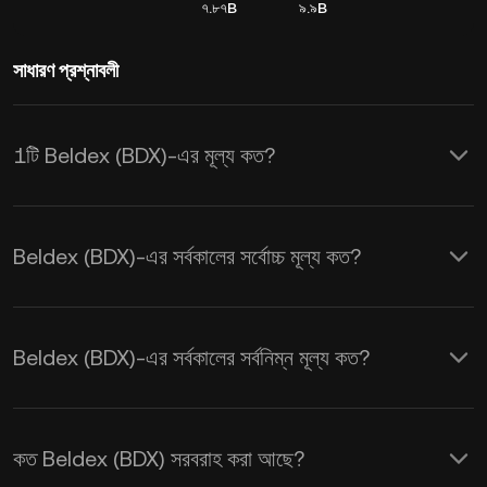
৭.৮৭B
৯.৯B
সাধারণ প্রশ্নাবলী
1টি Beldex (BDX)-এর মূল্য কত?
KuCoin, Beldex (BDX)-এর জন্য রিয়েল-টাইম
USD মূল্য আপডেট প্রদান করে। Beldex-এর মূল্য
Beldex (BDX)-এর সর্বকালের সর্বোচ্চ মূল্য কত?
সরবরাহ এবং চাহিদা, সেইসাথে মার্কেট সেন্টিমেন্ট দ্বারা
প্রভাবিত হয়। রিয়েল-টাইম
BDX থেকে USD
এক্সচেঞ্জ হারগুলি পেতে KuCoin ক্যালকুলেটর ব্যবহার
Beldex (BDX)-এর সর্বকালের সর্বনিম্ন মূল্য কত?
করুন।
কত Beldex (BDX) সরবরাহ করা আছে?