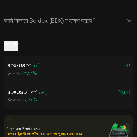
আমি কিভাবে Beldex (BDX) সংরক্ষণ করবো?
ট্রেড করুন
BDX
/
USDT
স্পট
1
+৩.৫০%
$০.০৮৯৮
BDXUSDT পার্প
ফিউচার্স
20
+২.৫৯%
$০.০৮৯৮
শিখুন এবং উপার্জন করুন
আপনার ক্রিপ্টো জ্ঞান পরীক্ষা করুন এবং নগদ পুরস্কার অর্জন করুন।