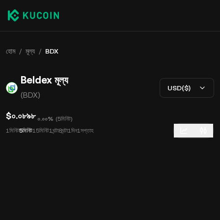
হোম
/
মূল্য
/
BDX
Beldex মূল্য
USD($)
(BDX)
$০.০৮৯৮
০.০০%
(
5মিনিট
)
1মিনিট
5মিনিট
15মিনিট
1ঘন্টা
8ঘন্টা
1দিন
1সপ্তাহ