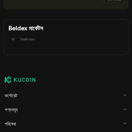
Beldex মার্কেটস
বট
উপার্জন করুন
কর্পোরেট
পণ্যসমূহ
পরিষেবা