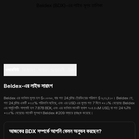
Beldex (BDX)-এর লাইভ মূল্য তালিকা
ওভারভিউ
বিশ্লেষণ
সাধারণ প্রশ্নাবলী
ট্রেড
Beldex-এর লাইভ সারাংশ
Beldex এর বর্তমান মূল্য হল $০.০৮৯৮, যার গত 24 ঘন্টার ট্রেডিংয়ের পরিমাণ $ ৬,৩১,৪১০। Beldex তে,
গত 24 ঘন্টায় একটি +৩.৫% পরিবর্তন ঘটেছে, এবং এর USD এর মূল্য গত 7 দিনে +৮.১% বেড়েছে৷ Beldex
এর সার্কুলেটিং সাপ্লাই হল 7.87B BDX, এবং এর বর্তমান মার্কেট ক্যাপ ৭০৪.৪২M USD, যা গত 24 ঘণ্টায়
+৩.৫% বেড়েছে৷ মার্কেট মূলধনে Beldex #209 নম্বরে র‍্যাঙ্ক করেছে।
আজকের BDX সম্পর্কে আপনি কেমন অনুভব করছেন?