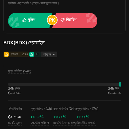
দ্রষ্টব্য: এই তথ্যটি শুধুমাত্র রেফারেন্সের জন্য।
বুলিশ
বিয়ারিশ
BDX(BDX) প্রোফাইল
র‍্যাঙ্ক
209
B
বাড়ান
মূল্য পরিসীমা (24h)
24h নিম্ন
24h উচ্চ
$০.০৮৬২৬
$০.০৯০০৯
সর্বকালীন উচ্চ
মূল্য পরিবর্তন (1h)
মূল্য পরিবর্তন (24h)
মূল্য পরিবর্তন (7d)
$০.১৭১৪
+০.৪৮%
+৩.৫০%
+৮.১০%
মার্কেট ক্যাপ
24 ঘন্টায় পরিমাণ
মার্কেটে উপলব্ধ সাপ্লাই
সর্বাধিক সাপ্লাই