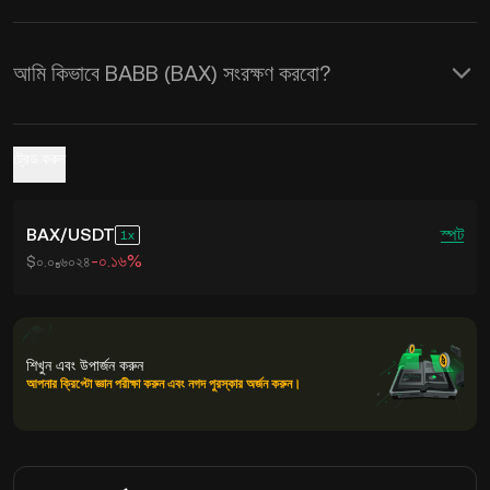
আমি কিভাবে BABB (BAX) সংরক্ষণ করবো?
ট্রেড করুন
BAX
/
USDT
স্পট
1
-০.১৬%
$০.০₅৬০২৪
শিখুন এবং উপার্জন করুন
আপনার ক্রিপ্টো জ্ঞান পরীক্ষা করুন এবং নগদ পুরস্কার অর্জন করুন।