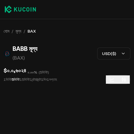
হোম
/
মূল্য
/
BAX
BABB মূল্য
USD($)
(BAX)
$০.০₅৬০২৪
০.০০%
(
5মিনিট
)
1মিনিট
5মিনিট
15মিনিট
1ঘন্টা
8ঘন্টা
1দিন
1সপ্তাহ