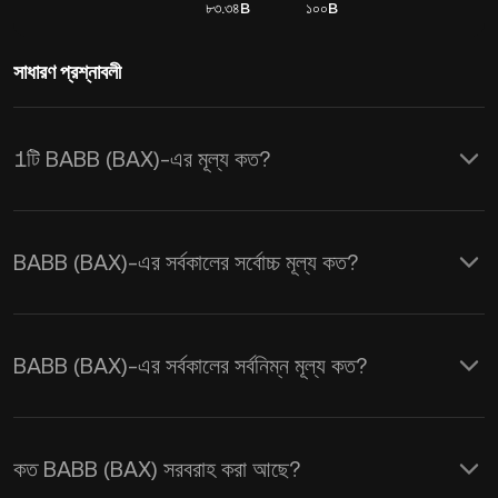
৮৩.৩৪B
১০০B
সাধারণ প্রশ্নাবলী
1টি BABB (BAX)-এর মূল্য কত?
KuCoin, BABB (BAX)-এর জন্য রিয়েল-টাইম
USD মূল্য আপডেট প্রদান করে। BABB-এর মূল্য
BABB (BAX)-এর সর্বকালের সর্বোচ্চ মূল্য কত?
সরবরাহ এবং চাহিদা, সেইসাথে মার্কেট সেন্টিমেন্ট দ্বারা
প্রভাবিত হয়। রিয়েল-টাইম
BAX থেকে USD
এক্সচেঞ্জ
হারগুলি পেতে KuCoin ক্যালকুলেটর ব্যবহার করুন।
BABB (BAX)-এর সর্বকালের সর্বনিম্ন মূল্য কত?
কত BABB (BAX) সরবরাহ করা আছে?