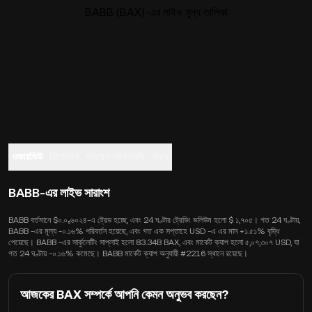
BABB (BAX)-এর লাইভ মূল্য তালিকা
ওভারভিউ
বিশ্লেষণ
সাধারণ প্রশ্নাবলী
ট্রেড
BABB-এর লাইভ সারাংশ
BABB বর্তমানে $০.০₅৬০২৪-এ ট্রেড হচ্ছে, এবং 24 ঘণ্টার ট্রেডিং ভলিউম হলো $ ১,৭০৫। গত 24 ঘণ্টায়,
BABB -এর মূল্য -০.১৬% পরিবর্তন হয়েছে, এবং গত এক সপ্তাহে USD -এ এর মান +১.৫১% বৃদ্ধি
পেয়েছে। BABB -এর সার্কুলেটিং সাপ্লাই হলো 83.34B BAX, এবং মার্কেট ক্যাপ হলো ৫,০৭,৩০৭ USD, যা
গত 24 ঘণ্টায় -০.১৬% কমেছে। BABB মার্কেট ক্যাপ অনুযায়ী #2216 স্থানে রয়েছে।
আজকের BAX সম্পর্কে আপনি কেমন অনুভব করছেন?