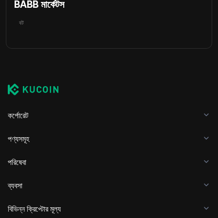
BABB মার্কেটস
বট
কর্পোরেট
পণ্যসমূহ
পরিষেবা
ব্যবসা
বিভিন্ন ক্রিপ্টোর মূল্য