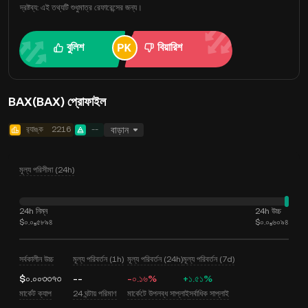
দ্রষ্টব্য: এই তথ্যটি শুধুমাত্র রেফারেন্সের জন্য।
বুলিশ
বিয়ারিশ
BAX(BAX) প্রোফাইল
র‍্যাঙ্ক
2216
--
বাড়ান
মূল্য পরিসীমা (24h)
24h নিম্ন
24h উচ্চ
$০.০₅৫৮৯৪
$০.০₅৬০৯৪
সর্বকালীন উচ্চ
মূল্য পরিবর্তন (1h)
মূল্য পরিবর্তন (24h)
মূল্য পরিবর্তন (7d)
$০.০০৩৩৭৩
--
-০.১৬%
+১.৫১%
মার্কেট ক্যাপ
24 ঘন্টায় পরিমাণ
মার্কেটে উপলব্ধ সাপ্লাই
সর্বাধিক সাপ্লাই