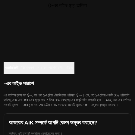
()-এর লাইভ মূল্য তালিকা
ওভারভিউ
বিশ্লেষণ
সাধারণ প্রশ্নাবলী
ট্রেড
-এর লাইভ সারাংশ
এর বর্তমান মূল্য হল $--, যার গত 24 ঘন্টার ট্রেডিংয়ের পরিমাণ $ --। তে, গত 24 ঘন্টায় একটি 0% পরিবর্তন
ঘটেছে, এবং এর USD এর মূল্য গত 7 দিনে 0% বেড়েছে৷ এর সার্কুলেটিং সাপ্লাই হল -- AIK, এবং এর বর্তমান
মার্কেট ক্যাপ -- USD, যা গত 24 ঘণ্টায় 0% বেড়েছে৷ মার্কেট মূলধনে #-- নম্বরে র‍্যাঙ্ক করেছে।
আজকের AIK সম্পর্কে আপনি কেমন অনুভব করছেন?
দ্রষ্টব্য: এই তথ্যটি শুধুমাত্র রেফারেন্সের জন্য।