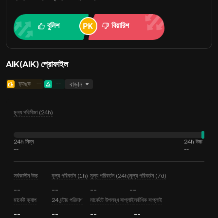
বুলিশ
বিয়ারিশ
AIK(AIK) প্রোফাইল
র‍্যাঙ্ক
--
--
বাড়ান
মূল্য পরিসীমা (24h)
24h নিম্ন
24h উচ্চ
--
--
সর্বকালীন উচ্চ
মূল্য পরিবর্তন (1h)
মূল্য পরিবর্তন (24h)
মূল্য পরিবর্তন (7d)
--
--
--
--
মার্কেট ক্যাপ
24 ঘন্টায় পরিমাণ
মার্কেটে উপলব্ধ সাপ্লাই
সর্বাধিক সাপ্লাই
--
--
--
--