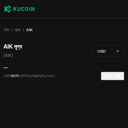
হোম
/
মূল্য
/
AIK
AIK মূল্য
USD
(AIK)
--
1মিনিট
5মিনিট
15মিনিট
1ঘন্টা
8ঘন্টা
1দিন
1সপ্তাহ