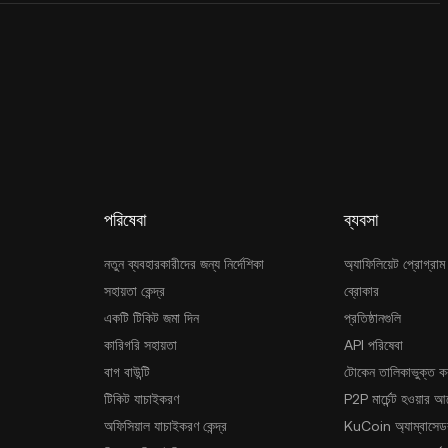
পরিষেবা
ব্যবসা
নতুন ব্যবহারকারীদের জন্য নির্দেশিকা
অ্যাফিলিয়েট প্রোগ্রাম
সহায়তা কেন্দ্র
ব্রোকার
একটি টিকিট জমা দিন
প্রতিষ্ঠানগুলি
কারিগরি সহায়তা
API পরিষেবা
বাগ বাউন্টি
টোকেন তালিকাভুক্ত ক
টিকিট যাচাইকরণ
P2P মার্চেন্ট হওয়ার 
অফিসিয়াল যাচাইকরণ কেন্দ্র
KuCoin অ্যাম্বাসেডর