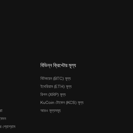
বিভিন্ন ক্রিপ্টোর মূল্য
বিটকয়েন (BTC) মূল্য
ইথেরিয়াম (ETH) মূল্য
রিপল (XRP) মূল্য
KuCoin টোকেন (KCS) মূল্য
রা
আরও মূল্যসমূহ
আবেদন
 প্রোগ্রাম