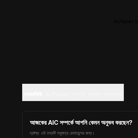
AI Planet (A
ওভারভিউ
AI Planet সম্পর্কে
সাধারণ প্রশ্নাবলী
আজকের AIC সম্পর্কে আপনি কেমন অনুভব করছেন?
দ্রষ্টব্য: এই তথ্যটি শুধুমাত্র রেফারেন্সের জন্য।