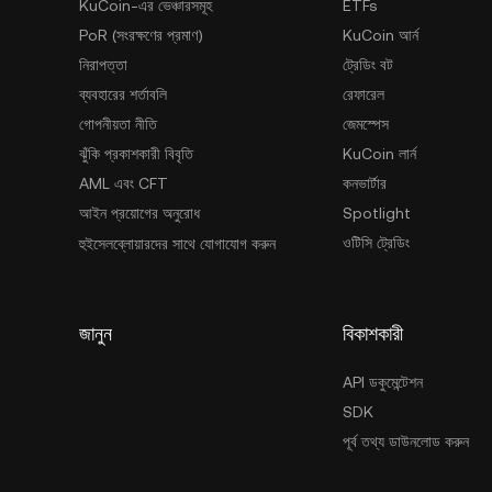
KuCoin-এর ভেঞ্চারসমূহ
ETFs
PoR (সংরক্ষণের প্রমাণ)
KuCoin আর্ন
নিরাপত্তা
ট্রেডিং বট
ব্যবহারের শর্তাবলি
রেফারেল
গোপনীয়তা নীতি
জেমস্পেস
ঝুঁকি প্রকাশকারী বিবৃতি
KuCoin লার্ন
AML এবং CFT
কনভার্টার
আইন প্রয়োগের অনুরোধ
Spotlight
ওটিসি ট্রেডিং
হুইসেলব্লোয়ারদের সাথে যোগাযোগ করুন
জানুন
বিকাশকারী
API ডকুমেন্টেশন
SDK
পূর্ব তথ্য ডাউনলোড করুন