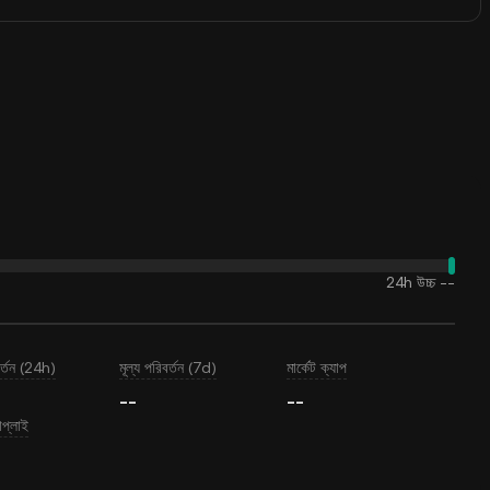
24h উচ্চ
--
বর্তন (24h)
মূল্য পরিবর্তন (7d)
মার্কেট ক্যাপ
--
--
াপ্লাই