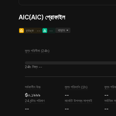
AIC(AIC) প্রোফাইল
বাড়ান
র‍্যাঙ্ক
--
--
মূল্য পরিসীমা (24h)
24h নিম্ন
--
সর্বকালীন উচ্চ
মূল্য পরিবর্তন (1h)
মূল্য পরি
$০.১৯৯৯
--
--
24 ঘন্টায় পরিমাণ
মার্কেটে উপলব্ধ সাপ্লাই
সর্বাধিক স
--
--
--