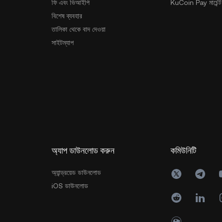
ফি এবং ভিআইপি
KuCoin Pay মার্চেন্ট
বিশেষ ব্যবহার
তালিকা থেকে বাদ দেওয়া
সাইটম্যাপ
অ্যাপ ডাউনলোড করুন
কমিউনিটি
অ্যান্ড্রয়েড ডাউনলোড
iOS ডাউনলোড