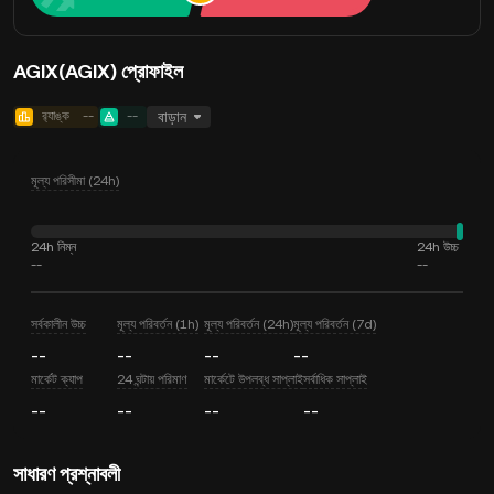
AGIX(AGIX) প্রোফাইল
র‍্যাঙ্ক
--
--
বাড়ান
মূল্য পরিসীমা (24h)
24h নিম্ন
24h উচ্চ
--
--
সর্বকালীন উচ্চ
মূল্য পরিবর্তন (1h)
মূল্য পরিবর্তন (24h)
মূল্য পরিবর্তন (7d)
--
--
--
--
মার্কেট ক্যাপ
24 ঘন্টায় পরিমাণ
মার্কেটে উপলব্ধ সাপ্লাই
সর্বাধিক সাপ্লাই
--
--
--
--
সাধারণ প্রশ্নাবলী