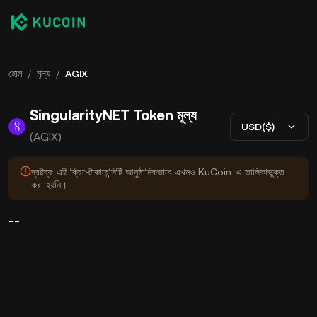
হোম
/
মূল্য
/
AGIX
SingularityNET Token মূল্য
USD($)
(AGIX)
দ্রষ্টব্য: এই ক্রিপ্টোকারেন্সিটি আনুষ্ঠানিকভাবে এখনও KuCoin-এ তালিকাভুক্ত
করা হয়নি।
--