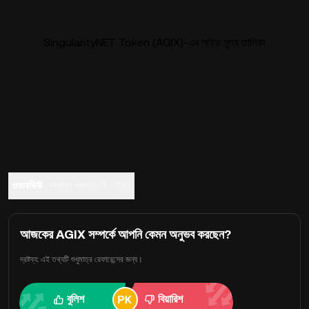
SingularityNET Token (AGIX)-এর লাইভ মূল্য তালিকা
ওভারভিউ
সাধারণ প্রশ্নাবলী
ট্রেড
আজকের AGIX সম্পর্কে আপনি কেমন অনুভব করছেন?
দ্রষ্টব্য: এই তথ্যটি শুধুমাত্র রেফারেন্সের জন্য।
বুলিশ
বিয়ারিশ