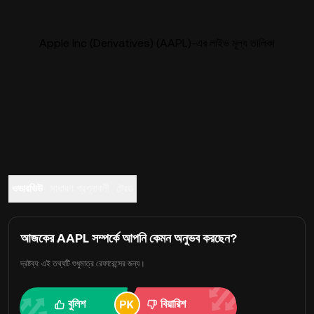
Apple Inc (Derivatives) (AAPL)-এর লাইভ মূল্য তালিকা
ওভারভিউ
সাধারণ প্রশ্নাবলী
ট্রেড
আজকের AAPL সম্পর্কে আপনি কেমন অনুভব করছেন?
দ্রষ্টব্য: এই তথ্যটি শুধুমাত্র রেফারেন্সের জন্য।
বুলিশ
বিয়ারিশ