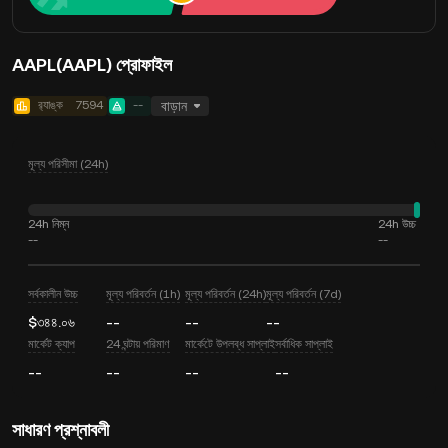
AAPL(AAPL) প্রোফাইল
র‍্যাঙ্ক
7594
--
বাড়ান
মূল্য পরিসীমা (24h)
24h নিম্ন
24h উচ্চ
--
--
সর্বকালীন উচ্চ
মূল্য পরিবর্তন (1h)
মূল্য পরিবর্তন (24h)
মূল্য পরিবর্তন (7d)
$৩৪৪.০৬
--
--
--
মার্কেট ক্যাপ
24 ঘন্টায় পরিমাণ
মার্কেটে উপলব্ধ সাপ্লাই
সর্বাধিক সাপ্লাই
--
--
--
--
সাধারণ প্রশ্নাবলী