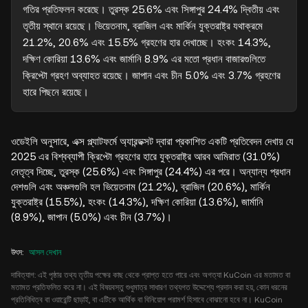
গতির প্রতিফলন করেছে। তুরস্ক 25.6% এবং সিঙ্গাপুর 24.4% দ্বিতীয় এবং 
তৃতীয় স্থানে রয়েছে। ভিয়েতনাম, ব্রাজিল এবং মার্কিন যুক্তরাষ্ট্র যথাক্রমে 
21.2%, 20.6% এবং 15.5% গ্রহণের হার দেখাচ্ছে। হংকং 14.3%, 
দক্ষিণ কোরিয়া 13.6% এবং জার্মানি 8.9% এর মতো প্রধান বাজারগুলিতে 
ক্রিপ্টো গ্রহণ অব্যাহত রয়েছে। জাপান এবং চীন 5.0% এবং 3.7% গ্রহণের 
হারে পিছনে রয়েছে।
ওডেইলি অনুসারে, এক্স প্ল্যাটফর্মে অ্যারন্ডক্সট দ্বারা প্রকাশিত একটি প্রতিবেদন দেখায় যে
2025 এর বিশ্বব্যাপী ক্রিপ্টো গ্রহণের হারে যুক্তরাষ্ট্র আরব আমিরাত (31.0%)
নেতৃত্ব দিচ্ছে, তুরস্ক (25.6%) এবং সিঙ্গাপুর (24.4%) এর পরে। অন্যান্য প্রধান
দেশগুলি এবং অঞ্চলগুলি হল ভিয়েতনাম (21.2%), ব্রাজিল (20.6%), মার্কিন
যুক্তরাষ্ট্র (15.5%), হংকং (14.3%), দক্ষিণ কোরিয়া (13.6%), জার্মানি
(8.9%), জাপান (5.0%) এবং চীন (3.7%)।
উৎস
:
আসল দেখান
দাবিত্যাগ: এই পৃষ্ঠার তথ্য তৃতীয় পক্ষের কাছ থেকে প্রাপ্ত হতে পারে এবং অগত্যা KuCoin এর মতামত বা
মতামত প্রতিফলিত করে না। এই বিষয়বস্তু শুধুমাত্র সাধারণ তথ্যগত উদ্দেশ্যে প্রদান করা হয়, কোন ধরনের
প্রতিনিধিত্ব বা ওয়ারেন্টি ছাড়াই, বা এটিকে আর্থিক বা বিনিয়োগ পরামর্শ হিসাবে বোঝানো হবে না। KuCoin