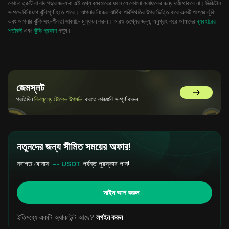
কোনো ত্রুটি বা বাদ পড়ার জন্য বা এই তথ্য ব্যবহারের ফলে যে কোনো ফলাফলের জন্য দায়ী থাকবে না। ডিজিটাল
সম্পদে বিনিয়োগ ঝুঁকিপূর্ণ হতে পারে। আপনার নিজের আর্থিক পরিস্থিতির উপর ভিত্তি করে একটি পণ্যের ঝুঁকি
এবং আপনার ঝুঁকি সহনশীলতা সাবধানে মূল্যায়ন করুন। আরও তথ্যের জন্য, অনুগ্রহ করে আমাদের
ব্যবহারের
শর্তাবলী
এবং
ঝুঁকি প্রকাশ
পড়ুন।
জেমস্লট
GemSlot এ 
প্রতিদিন
বিনামূল্যে টোকেন উপার্জন
করতে কাজগুলি সম্পূর্ণ করুন
নতুনদের জন্য সীমিত সময়ের অফার!
নবাগত বোনাস:
-- USDT
পর্যন্ত পুরস্কার পান!
সাইন আপ করুন
ইতিমধ্যে একটি অ্যাকাউন্ট আছে?
লগইন করুন