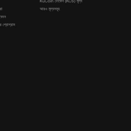
KuCoin টোকেন (KCS) মূল্য
রা
আরও মূল্যসমূহ
আবেদন
 প্রোগ্রাম