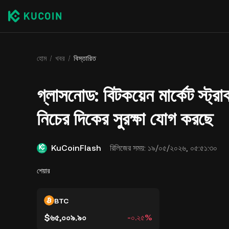
হোম
খবর
বিস্তারিত
গ্লাসনোড: বিটকয়েন মার্কেট স্ট্রা
নিচের দিকের সুরক্ষা যোগ করছে
KuCoinFlash
রিলিজের সময়:
১৯/০৫/২০২৬, ০৫:৫১:৩০
শেয়ার
BTC
$৬৫,০০৯.৯০
-০.২৫%