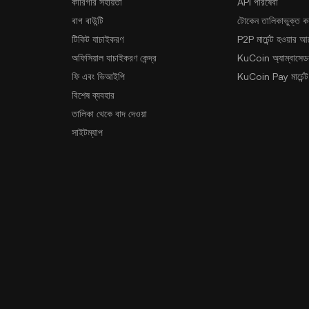
কারিগরি সহায়তা
API পরিষেবা
বাগ বাউন্টি
টোকেন তালিকাভুক্ত ক
টিকিট যাচাইকরণ
P2P মার্চেন্ট হওয়ার 
অফিসিয়াল যাচাইকরণ কেন্দ্র
KuCoin অ্যাম্বাসেডর
ফি এবং ভিআইপি
KuCoin Pay মার্চেন্ট
বিশেষ ব্যবহার
তালিকা থেকে বাদ দেওয়া
সাইটম্যাপ
অ্যাপ ডাউনলোড করুন
কমিউনিটি