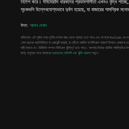
নির্দেশ করে। দীর্ঘমেয়াদি ধারকদের প্রভাবশালীতা এখনও বৃদ্ধি
সূচকগুলি উল্লেখযোগ্যভাবে দুর্বল হয়েছে, যা বাজারের সামগ্রিক
উৎস
:
আসল দেখান
দাবিত্যাগ: এই পৃষ্ঠার তথ্য তৃতীয় পক্ষের কাছ থেকে প্রাপ্ত হতে পারে এবং অগত্যা KuCoin এর মত
কোন ধরনের প্রতিনিধিত্ব বা ওয়ারেন্টি ছাড়াই, বা এটিকে আর্থিক বা বিনিয়োগ পরামর্শ হিসাবে বো
দায়ী থাকবে না। ডিজিটাল সম্পদে বিনিয়োগ ঝুঁকিপূর্ণ হতে পারে। আপনার নিজের আর্থিক পরিস্থিতির
জন্য, অনুগ্রহ করে আমাদের
ব্যবহারের শর্তাবলী
এবং
ঝুঁকি প্রকাশ
পড়ুন।