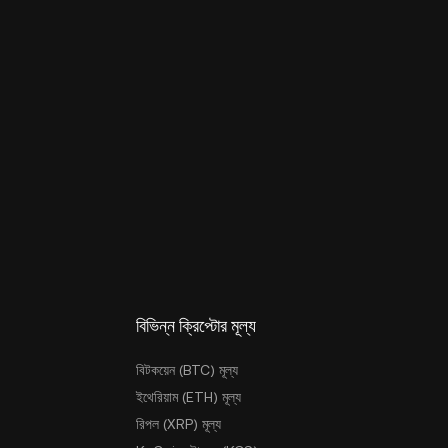
বিভিন্ন ক্রিপ্টোর মূল্য
বিটকয়েন (BTC) মূল্য
ইথেরিয়াম (ETH) মূল্য
রিপল (XRP) মূল্য