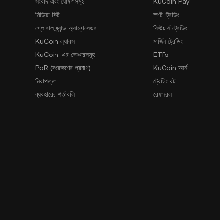
সংবাদ এবং ঘোষণাসমূহ
KuCoin Pay
মিডিয়া কিট
স্পট ট্রেডিং
গ্লোবাল ব্র্যান্ড অ্যাম্বাসেডর
ফিউচার্স ট্রেডিং
KuCoin ল্যাবস
মার্জিন ট্রেডিং
KuCoin-এর ভেঞ্চারসমূহ
ETFs
PoR (সংরক্ষণের প্রমাণ)
KuCoin আর্ন
নিরাপত্তা
ট্রেডিং বট
ব্যবহারের শর্তাবলি
রেফারেল
গোপনীয়তা নীতি
জেমস্পেস
ঝুঁকি প্রকাশকারী বিবৃতি
KuCoin লার্ন
AML এবং CFT
কনভার্টার
আইন প্রয়োগের অনুরোধ
Spotlight
ওটিসি ট্রেডিং
হুইসেলব্লোয়ারদের সাথে যোগাযোগ করুন
জানুন
বিকাশকারী