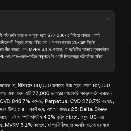
য়াদী গতি দুর্বল হচ্ছে যখন মূল্য প্রায় $77,000-এ পিছিয়ে আসছে। স্পট 
ী বিক্রয় চাপের ইঙ্গিত দেয়। অপশন বাজারে 25-ডেল্টা স্কিউ 
রবাহ ধীর হয়েছে, এবং MVRV 6.1% কমেছে, যা প্রতিষ্ঠিত আস্থার ক্রমবর্ধমান 
NUPL এবং লাভ-থেকে-ক্ষতির অনুপাতগুলি একটি বিষয়বস্তুর পরিবর্তনের ইঙ্গিত 
বলেছে যে, বিটকয়েন 60,000 ডলারের উচ্চ স্তর থেকে 82,000
 কমে গেছে এবং এখন এটি 77,000 ডলারের কাছাকাছি প্রত্যাবর্তন করছে।
েছে, Spot CVD 848.7% কমেছে, Perpetual CVD 278.7% কমেছে,
শালী হওয়ার ইঙ্গিত দেয়। একইসঙ্গে, অপশন বাজারে 25-Delta Skew
্ধি করছে। যদিও স্পট ভলিউম 4.2% বৃদ্ধি পেয়েছে, তবুও US-এর
েছে, MVRV 6.1% কমেছে, যা প্রতিষ্ঠিতদের আত্মবিশ্বাসের হ্রাসকে