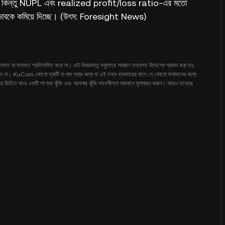
 পাচ্ছে, কিন্তু NUPL এবং realized profit/loss ratio-এর মতো
 মনোভাবকে কমিয়ে দিচ্ছে। (উৎস: Foresight News)
ামত বা মতামত প্রতিফলিত করে না। এই বিষয়বস্তু শুধুমাত্র সাধারণ তথ্যগত উদ্দেশ্যে প্রদান করা হয়,
ঝানো হবে না। KuCoin কোনো ত্রুটি বা বাদ পড়ার জন্য বা এই তথ্য ব্যবহারের ফলে যে কোনো ফলাফলের জন্য
 উপর ভিত্তি করে একটি পণ্যের ঝুঁকি এবং আপনার ঝুঁকি সহনশীলতা সাবধানে মূল্যায়ন করুন। আরও তথ্যের