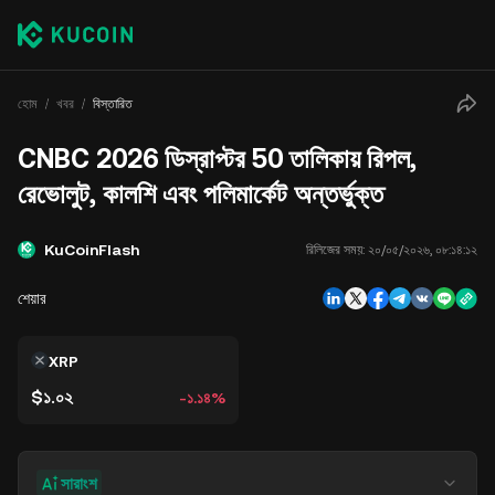
হোম
খবর
বিস্তারিত
CNBC 2026 ডিস্রাপ্টর 50 তালিকায় রিপল,
রেভোলুট, কালশি এবং পলিমার্কেট অন্তর্ভুক্ত
KuCoinFlash
রিলিজের সময়:
২০/০৫/২০২৬, ০৮:১৪:১২
শেয়ার
XRP
$১.০২
-১.১৪%
সারাংশ