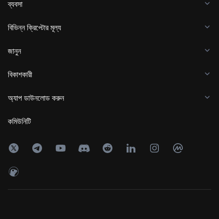
ব্যবসা
বিভিন্ন ক্রিপ্টোর মূল্য
জানুন
বিকাশকারী
অ্যাপ ডাউনলোড করুন
কমিউনিটি
Copyright © 2017 - 2026 KuCoin.com. All Rights Reserved.
24h
পরিমাণ
০
USDT