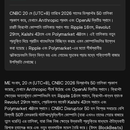
CNBC 20 মে (UTC+8) তারিখে 2026 সালের ডিস্রাপ্টর 50 তালিকা 
প্রকাশ করে, যেখানে Anthropic প্রথম এবং OpenAI দ্বিতীয় স্থানে। 
চারটি ক্রিপ্টো কোম্পানি তালিকায় স্থান পায়: Ripple 16তম, Revolut 
29তম, Kalshi 43তম এবং Polymarket 48তম। এই তালিকায় নতুন 
প্রযুক্তি দিয়ে প্রাচীন খাতগুলিকে বিচ্ছিন্ন করছে এমন কোম্পানিগুলির উল্লেখ 
করা হয়েছে। Ripple এবং Polymarket-এর মতো শীর্ষস্থানীয় 
অল্টকয়েনগুলি ভিন্ন ভিন্ন ভয় এবং লোভের সূচকের পড়ার মধ্যে শক্তিশালী বাজার 
উপস্থিতি দেখাচ্ছে।
ME সংবাদ, 20 মে (UTC+8), CNBC 2026 ডিস্রাপ্টর 50 তালিকা প্রকাশ
করেছে, যেখানে Anthropic শীর্ষে উঠেছে এবং OpenAI দ্বিতীয় স্থানে। ক্রিপ্টো
ক্ষেত্রের অন্তর্ভুক্ত কোম্পানিগুলি হল: Ripple 16তম স্থানে, ক্রিপ্টো-বান্ধব ব্যাংক
Revolut 29তম স্থানে, প্রেডিকশন মার্কেট Kalshi 43তম স্থানে এবং
Polymarket 48তম স্থানে। CNBC Disruptor 50 হল বিশ্বের সবচেয়ে বেশি
বিপ্লবী 50টি বেসরকারি স্টার্টআপ/বৃদ্ধিশীল কোম্পানি (যারা এখনও তাদের শেয়ার বাজারে
তুলে ধরেনি) এর তালিকা, যারা নিজ নিজ ক্ষেত্রে উদ্ভাবনী প্রযুক্তির মাধ্যমে ঐতিহ্যবাহী
শিল্পকে চ্যালেঞ্জ করে এবং নতুন ব্যবসায়িক মডেল তৈরি করে। (উৎস: BlockBeats)