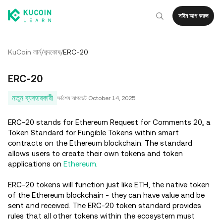
সাইন আপ করুন
KuCoin লার্ন
/
শব্দকোষ
/
ERC-20
ERC-20
নতুন ব্যবহারকারী
সর্বশেষ আপডেট
October 14, 2025
ERC-20 stands for Ethereum Request for Comments 20, a
Token Standard for Fungible Tokens within smart
contracts on the Ethereum blockchain. The standard
allows users to create their own tokens and token
applications on
Ethereum
.
ERC-20 tokens will function just like ETH, the native token
of the Ethereum blockchain - they can have value and be
sent and received. The ERC-20 token standard provides
rules that all other tokens within the ecosystem must