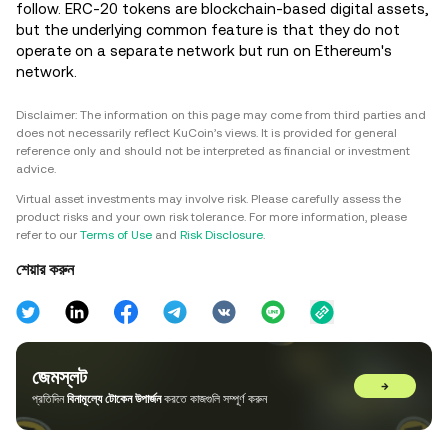
follow. ERC-20 tokens are blockchain-based digital assets,
but the underlying common feature is that they do not
operate on a separate network but run on Ethereum's
network.
Disclaimer: The information on this page may come from third parties and
does not necessarily reflect KuCoin’s views. It is provided for general
reference only and should not be interpreted as financial or investment
advice.
Virtual asset investments may involve risk. Please carefully assess the
product risks and your own risk tolerance. For more information, please
refer to our
Terms of Use
and
Risk Disclosure
.
শেয়ার করুন
জেমস্লট
→
প্রতিদিন
বিনামূল্যে টোকেন উপার্জন
করতে কাজগুলি সম্পূর্ণ করুন