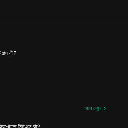
মিয়াম কী?
আরো দেখুন
্রিপ্টোতে সিইএক্স কী?