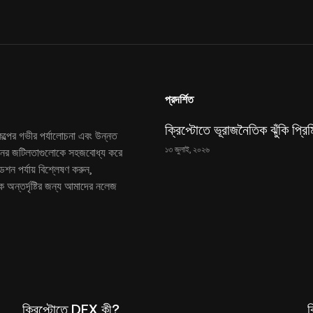
প্রদর্শিত
ক্রিপ্টোতে ভূরাজনৈতিক ঝুঁকি প্রি
কল্পের গভীর পর্যালোচনা এবং উন্নত
১৩ জুলাই, ২০২৬
েইনের জটিলতাগুলোকে সহজবোধ্য করে
শন পর্যায় বিশ্লেষণ করুন,
ক অন্তর্দৃষ্টির জন্য আমাদের নলেজ
ক্রিপ্টোতে DEX কী?
ক