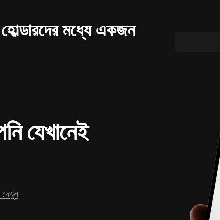
টো হোল্ডারদের মধ্যে একজন
আপনি যেখানেই
দেখুন