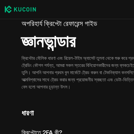
অপরিহার্য ক্রিপ্টো রেফারেন্স গাইড
জ্ঞানভান্ডার
ক্রিপ্টোর মৌলিক ধারণা এবং রিয়েল-টাইম অ্যাসেট তুলনা থেকে শুরু করে প্র
ট্রেডিং কৌশল পর্যন্ত, আমরা সকল স্তরের বিনিয়োগকারীদের জন্য ব্লকচ
তুলি। আপনি আপনার প্রথম বুল মার্কেটে ট্রেড করুন বা টেকনিক্যাল কনসলিডে
আত্মবিশ্বাসের সাথে ট্রেড করার জন্য প্রয়োজনীয় স্বচ্ছতা এবং ডেটা-ভিত্তি
বেস হলো আপনার চূড়ান্ত উৎস।
ধারণা
ক্রিপ্টোতে 2FA কী?