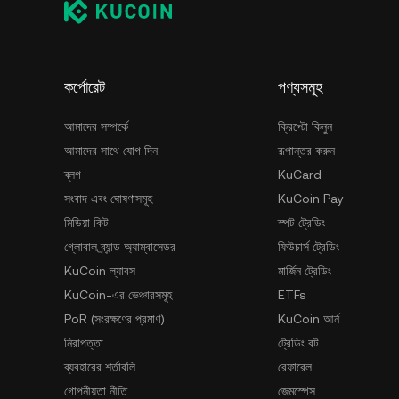
কর্পোরেট
পণ্যসমূহ
আমাদের সম্পর্কে
ক্রিপ্টো কিনুন
আমাদের সাথে যোগ দিন
রূপান্তর করুন
ব্লগ
KuCard
সংবাদ এবং ঘোষণাসমূহ
KuCoin Pay
মিডিয়া কিট
স্পট ট্রেডিং
গ্লোবাল ব্র্যান্ড অ্যাম্বাসেডর
ফিউচার্স ট্রেডিং
KuCoin ল্যাবস
মার্জিন ট্রেডিং
KuCoin-এর ভেঞ্চারসমূহ
ETFs
PoR (সংরক্ষণের প্রমাণ)
KuCoin আর্ন
নিরাপত্তা
ট্রেডিং বট
ব্যবহারের শর্তাবলি
রেফারেল
গোপনীয়তা নীতি
জেমস্পেস