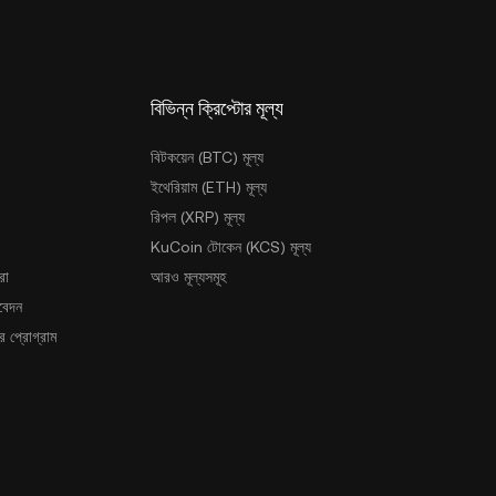
বিভিন্ন ক্রিপ্টোর মূল্য
বিটকয়েন (BTC) মূল্য
ইথেরিয়াম (ETH) মূল্য
রিপল (XRP) মূল্য
KuCoin টোকেন (KCS) মূল্য
রা
আরও মূল্যসমূহ
আবেদন
 প্রোগ্রাম