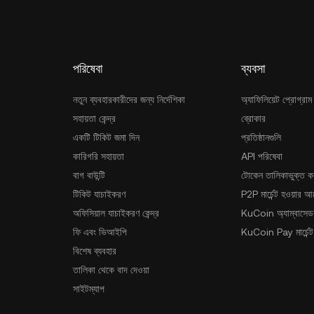
পরিষেবা
ব্যবসা
নতুন ব্যবহারকারীদের জন্য নির্দেশিকা
অ্যাফিলিয়েট প্রোগ্রাম
সহায়তা কেন্দ্র
ব্রোকার
একটি টিকিট জমা দিন
প্রতিষ্ঠানগুলি
কারিগরি সহায়তা
API পরিষেবা
বাগ বাউন্টি
টোকেন তালিকাভুক্ত ক
টিকিট যাচাইকরণ
P2P মার্চেন্ট হওয়ার 
অফিসিয়াল যাচাইকরণ কেন্দ্র
KuCoin অ্যাম্বাসেডর
ফি এবং ভিআইপি
KuCoin Pay মার্চেন্ট
বিশেষ ব্যবহার
তালিকা থেকে বাদ দেওয়া
সাইটম্যাপ