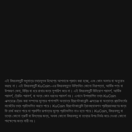
এই বিষয়বস্তুটি শুধুমাত্র তথ্যমূলক উদ্দেশ্যে আপনাকে প্রদান করা হচ্ছে, এবং কোন অফার বা অনুরোধ
করছে না। এই বিষয়বস্তুটি KuCoin-এর বিষয়বস্তুতে উল্লিখিত কোনো নিরাপত্তা, আর্থিক পণ্য বা
উপকরণ কেনা, বিক্রি বা ধরে রাখার জন্য সুপারিশ করে না। এই বিষয়বস্তুটি বিনিয়োগ পরামর্শ, আর্থিক
পরামর্শ, ট্রেডিং পরামর্শ, বা অন্য কোন ধরনের পরামর্শ নয়। এখানে উপস্থাপিত তথ্য KuCoin
এক্সচেঞ্জে ট্রেড করা সম্পদের মূল্যের পাশাপাশি অন্যান্য ক্রিপ্টোকারেন্সি এক্সচেঞ্জ বা অন্যান্য প্ল্যাটফর্মের
মার্কেটের তথ্য প্রতিফলিত করতে পারে। KuCoin ক্রিপ্টোকারেন্সি ট্রানজ্যাকশন প্রক্রিয়াকরণের জন্য
ফি চার্জ করতে পারে যা প্রদর্শিত রূপান্তর মূল্যে প্রতিফলিত নাও হতে পারে। KuCoin, বিষয়বস্তু বা
তথ্যে কোনো ত্রুটি বা বিলম্বের জন্য, অথবা কোনো বিষয়বস্তু বা তথ্যের উপর নির্ভর করে নেওয়া কোনো
পদক্ষেপের জন্য দায়ী নয়।