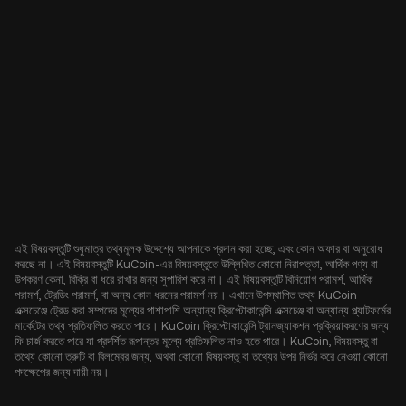
এই বিষয়বস্তুটি শুধুমাত্র তথ্যমূলক উদ্দেশ্যে আপনাকে প্রদান করা হচ্ছে, এবং কোন অফার বা অনুরোধ
করছে না। এই বিষয়বস্তুটি KuCoin-এর বিষয়বস্তুতে উল্লিখিত কোনো নিরাপত্তা, আর্থিক পণ্য বা
উপকরণ কেনা, বিক্রি বা ধরে রাখার জন্য সুপারিশ করে না। এই বিষয়বস্তুটি বিনিয়োগ পরামর্শ, আর্থিক
পরামর্শ, ট্রেডিং পরামর্শ, বা অন্য কোন ধরনের পরামর্শ নয়। এখানে উপস্থাপিত তথ্য KuCoin
এক্সচেঞ্জে ট্রেড করা সম্পদের মূল্যের পাশাপাশি অন্যান্য ক্রিপ্টোকারেন্সি এক্সচেঞ্জ বা অন্যান্য প্ল্যাটফর্মের
মার্কেটের তথ্য প্রতিফলিত করতে পারে। KuCoin ক্রিপ্টোকারেন্সি ট্রানজ্যাকশন প্রক্রিয়াকরণের জন্য
ফি চার্জ করতে পারে যা প্রদর্শিত রূপান্তর মূল্যে প্রতিফলিত নাও হতে পারে। KuCoin, বিষয়বস্তু বা
তথ্যে কোনো ত্রুটি বা বিলম্বের জন্য, অথবা কোনো বিষয়বস্তু বা তথ্যের উপর নির্ভর করে নেওয়া কোনো
পদক্ষেপের জন্য দায়ী নয়।