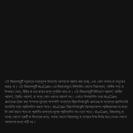
এই বিষয়বস্তুটি শুধুমাত্র তথ্যমূলক উদ্দেশ্যে আপনাকে প্রদান করা হচ্ছে, এবং কোন অফার বা অনুরোধ
করছে না। এই বিষয়বস্তুটি KuCoin-এর বিষয়বস্তুতে উল্লিখিত কোনো নিরাপত্তা, আর্থিক পণ্য বা
উপকরণ কেনা, বিক্রি বা ধরে রাখার জন্য সুপারিশ করে না। এই বিষয়বস্তুটি বিনিয়োগ পরামর্শ, আর্থিক
পরামর্শ, ট্রেডিং পরামর্শ, বা অন্য কোন ধরনের পরামর্শ নয়। এখানে উপস্থাপিত তথ্য KuCoin
এক্সচেঞ্জে ট্রেড করা সম্পদের মূল্যের পাশাপাশি অন্যান্য ক্রিপ্টোকারেন্সি এক্সচেঞ্জ বা অন্যান্য প্ল্যাটফর্মের
মার্কেটের তথ্য প্রতিফলিত করতে পারে। KuCoin ক্রিপ্টোকারেন্সি ট্রানজ্যাকশন প্রক্রিয়াকরণের জন্য
ফি চার্জ করতে পারে যা প্রদর্শিত রূপান্তর মূল্যে প্রতিফলিত নাও হতে পারে। KuCoin, বিষয়বস্তু বা
তথ্যে কোনো ত্রুটি বা বিলম্বের জন্য, অথবা কোনো বিষয়বস্তু বা তথ্যের উপর নির্ভর করে নেওয়া কোনো
পদক্ষেপের জন্য দায়ী নয়।