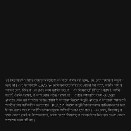
এই বিষয়বস্তুটি শুধুমাত্র তথ্যমূলক উদ্দেশ্যে আপনাকে প্রদান করা হচ্ছে, এবং কোন অফার বা অনুরোধ
করছে না। এই বিষয়বস্তুটি KuCoin-এর বিষয়বস্তুতে উল্লিখিত কোনো নিরাপত্তা, আর্থিক পণ্য বা
উপকরণ কেনা, বিক্রি বা ধরে রাখার জন্য সুপারিশ করে না। এই বিষয়বস্তুটি বিনিয়োগ পরামর্শ, আর্থিক
পরামর্শ, ট্রেডিং পরামর্শ, বা অন্য কোন ধরনের পরামর্শ নয়। এখানে উপস্থাপিত তথ্য KuCoin
এক্সচেঞ্জে ট্রেড করা সম্পদের মূল্যের পাশাপাশি অন্যান্য ক্রিপ্টোকারেন্সি এক্সচেঞ্জ বা অন্যান্য প্ল্যাটফর্মের
মার্কেটের তথ্য প্রতিফলিত করতে পারে। KuCoin ক্রিপ্টোকারেন্সি ট্রানজ্যাকশন প্রক্রিয়াকরণের জন্য
ফি চার্জ করতে পারে যা প্রদর্শিত রূপান্তর মূল্যে প্রতিফলিত নাও হতে পারে। KuCoin, বিষয়বস্তু বা
তথ্যে কোনো ত্রুটি বা বিলম্বের জন্য, অথবা কোনো বিষয়বস্তু বা তথ্যের উপর নির্ভর করে নেওয়া কোনো
পদক্ষেপের জন্য দায়ী নয়।