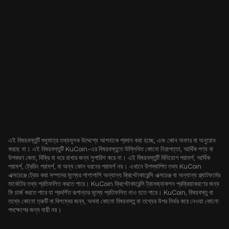
এই বিষয়বস্তুটি শুধুমাত্র তথ্যমূলক উদ্দেশ্যে আপনাকে প্রদান করা হচ্ছে, এবং কোন অফার বা অনুরোধ
করছে না। এই বিষয়বস্তুটি KuCoin-এর বিষয়বস্তুতে উল্লিখিত কোনো নিরাপত্তা, আর্থিক পণ্য বা
উপকরণ কেনা, বিক্রি বা ধরে রাখার জন্য সুপারিশ করে না। এই বিষয়বস্তুটি বিনিয়োগ পরামর্শ, আর্থিক
পরামর্শ, ট্রেডিং পরামর্শ, বা অন্য কোন ধরনের পরামর্শ নয়। এখানে উপস্থাপিত তথ্য KuCoin
এক্সচেঞ্জে ট্রেড করা সম্পদের মূল্যের পাশাপাশি অন্যান্য ক্রিপ্টোকারেন্সি এক্সচেঞ্জ বা অন্যান্য প্ল্যাটফর্মের
মার্কেটের তথ্য প্রতিফলিত করতে পারে। KuCoin ক্রিপ্টোকারেন্সি ট্রানজ্যাকশন প্রক্রিয়াকরণের জন্য
ফি চার্জ করতে পারে যা প্রদর্শিত রূপান্তর মূল্যে প্রতিফলিত নাও হতে পারে। KuCoin, বিষয়বস্তু বা
তথ্যে কোনো ত্রুটি বা বিলম্বের জন্য, অথবা কোনো বিষয়বস্তু বা তথ্যের উপর নির্ভর করে নেওয়া কোনো
পদক্ষেপের জন্য দায়ী নয়।