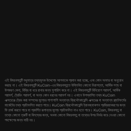
এই বিষয়বস্তুটি শুধুমাত্র তথ্যমূলক উদ্দেশ্যে আপনাকে প্রদান করা হচ্ছে, এবং কোন অফার বা অনুরোধ
করছে না। এই বিষয়বস্তুটি KuCoin-এর বিষয়বস্তুতে উল্লিখিত কোনো নিরাপত্তা, আর্থিক পণ্য বা
উপকরণ কেনা, বিক্রি বা ধরে রাখার জন্য সুপারিশ করে না। এই বিষয়বস্তুটি বিনিয়োগ পরামর্শ, আর্থিক
পরামর্শ, ট্রেডিং পরামর্শ, বা অন্য কোন ধরনের পরামর্শ নয়। এখানে উপস্থাপিত তথ্য KuCoin
এক্সচেঞ্জে ট্রেড করা সম্পদের মূল্যের পাশাপাশি অন্যান্য ক্রিপ্টোকারেন্সি এক্সচেঞ্জ বা অন্যান্য প্ল্যাটফর্মের
মার্কেটের তথ্য প্রতিফলিত করতে পারে। KuCoin ক্রিপ্টোকারেন্সি ট্রানজ্যাকশন প্রক্রিয়াকরণের জন্য
ফি চার্জ করতে পারে যা প্রদর্শিত রূপান্তর মূল্যে প্রতিফলিত নাও হতে পারে। KuCoin, বিষয়বস্তু বা
তথ্যে কোনো ত্রুটি বা বিলম্বের জন্য, অথবা কোনো বিষয়বস্তু বা তথ্যের উপর নির্ভর করে নেওয়া কোনো
পদক্ষেপের জন্য দায়ী নয়।