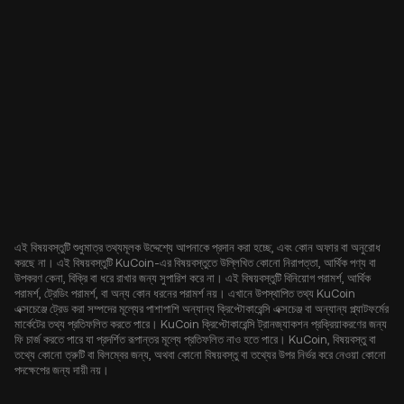
এই বিষয়বস্তুটি শুধুমাত্র তথ্যমূলক উদ্দেশ্যে আপনাকে প্রদান করা হচ্ছে, এবং কোন অফার বা অনুরোধ
করছে না। এই বিষয়বস্তুটি KuCoin-এর বিষয়বস্তুতে উল্লিখিত কোনো নিরাপত্তা, আর্থিক পণ্য বা
উপকরণ কেনা, বিক্রি বা ধরে রাখার জন্য সুপারিশ করে না। এই বিষয়বস্তুটি বিনিয়োগ পরামর্শ, আর্থিক
পরামর্শ, ট্রেডিং পরামর্শ, বা অন্য কোন ধরনের পরামর্শ নয়। এখানে উপস্থাপিত তথ্য KuCoin
এক্সচেঞ্জে ট্রেড করা সম্পদের মূল্যের পাশাপাশি অন্যান্য ক্রিপ্টোকারেন্সি এক্সচেঞ্জ বা অন্যান্য প্ল্যাটফর্মের
মার্কেটের তথ্য প্রতিফলিত করতে পারে। KuCoin ক্রিপ্টোকারেন্সি ট্রানজ্যাকশন প্রক্রিয়াকরণের জন্য
ফি চার্জ করতে পারে যা প্রদর্শিত রূপান্তর মূল্যে প্রতিফলিত নাও হতে পারে। KuCoin, বিষয়বস্তু বা
তথ্যে কোনো ত্রুটি বা বিলম্বের জন্য, অথবা কোনো বিষয়বস্তু বা তথ্যের উপর নির্ভর করে নেওয়া কোনো
পদক্ষেপের জন্য দায়ী নয়।